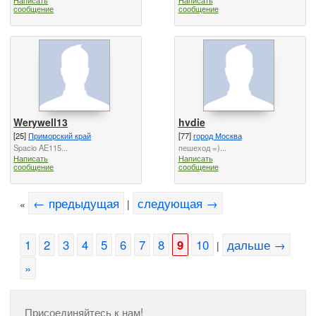
сообщение
сообщение
Werywell13
hvdie
[25]
Приморский край
[77]
город Москва
Spacio AE115...
пешеход =)...
Написать
Написать
сообщение
сообщение
← предыдущая
следующая →
«
|
1
2
3
4
5
6
7
8
9
10
дальше →
|
»
Присоединяйтесь к нам!