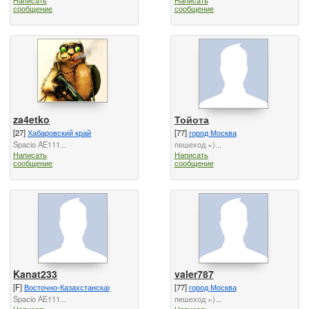
сообщение
сообщение
za4etko
Тойота
[27]
Хабаровский край
[77]
город Москва
Spacio AE111...
пешеход =)...
Написать
Написать
сообщение
сообщение
Kanat233
valer787
[F]
Восточно-Казахстанская область
[77]
город Москва
Spacio AE111...
пешеход =)...
Написать
Написать