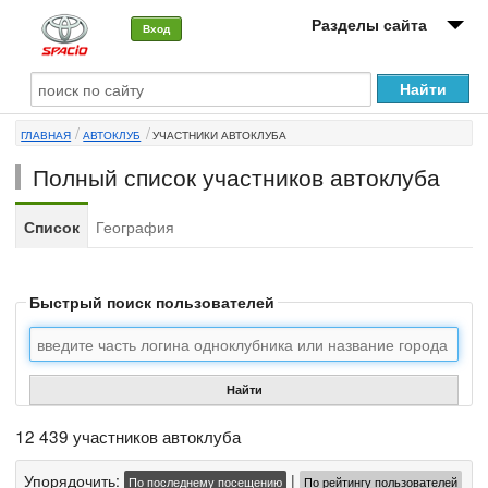
Разделы сайта
Вход
О машине
ГЛАВНАЯ
АВТОКЛУБ
УЧАСТНИКИ АВТОКЛУБА
Автоклуб
Полный список участников автоклуба
Форумы
Список
География
Сервисы и услуги
Новости
Быстрый поиск пользователей
Найти
12 439 участников автоклуба
Упорядочить:
|
По последнему посещению
По рейтингу пользователей