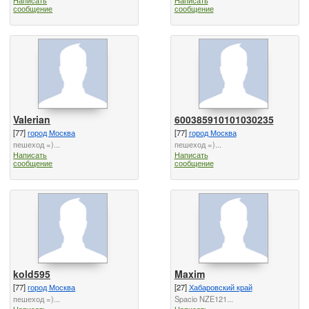
сообщение
сообщение
Valerian
600385910101030235
[77]
город Москва
[77]
город Москва
пешеход =)...
пешеход =)...
Написать
Написать
сообщение
сообщение
kold595
Maxim
[77]
город Москва
[27]
Хабаровский край
пешеход =)...
Spacio NZE121...
Написать
Написать