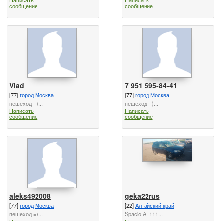
сообщение
сообщение
Vlad
7 951 595-84-41
[77]
город Москва
[77]
город Москва
пешеход =)...
пешеход =)...
Написать
Написать
сообщение
сообщение
aleks492008
geka22rus
[77]
город Москва
[22]
Алтайский край
пешеход =)...
Spacio AE111...
Написать
Написать