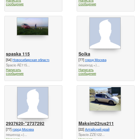
сообщение
сообщение
spaska 115
Soika
[54]
Новосибирская область
[77]
город Москва
Spacio AE115...
пешеход =)...
Написать
Написать
сообщение
сообщение
2937620-“2737292
Maksim22rus211
[77]
город Москва
[22]
Алтайский край
пешеход =)...
Spacio ZZE122...
Написать
Написать