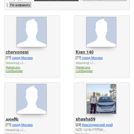
|
По алфавиту
chervonest
Kran 140
[77]
город Москва
[77]
город Москва
пешеход =)...
пешеход =)...
Написать
Написать
сообщение
сообщение
дюк№
shasha59
[77]
город Москва
[23]
Краснодарский край
пешеход =)...
NZE-121N-FPPNK...
Написать
Написать