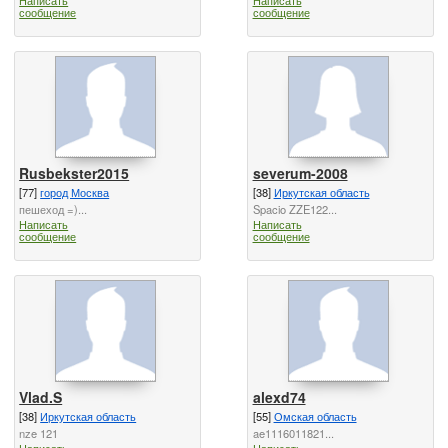
сообщение
сообщение
Rusbekster2015
severum-2008
[77]
город Москва
[38]
Иркутская область
пешеход =)...
Spacio ZZE122...
Написать
Написать
сообщение
сообщение
Vlad.S
alexd74
[38]
Иркутская область
[55]
Омская область
nze 121
ae1116011821...
Написать
Написать