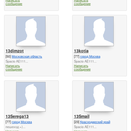
сообщение
сообщение
13dimzot
13kotia
[50]
Московская область
[77]
город Москва
Spacio AE111...
Spacio AE111...
Написать
Написать
сообщение
сообщение
13Serega13
13Smail
[77]
город Москва
[23]
Краснодарский край
пешеход =)...
Spacio AE111...
Написать
Написать