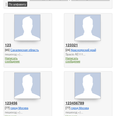
|
По алфавиту
123
123321
[65]
Сахалинская область
[24]
Красноярский край
пешеход =)...
Spacio AE111...
Написать
Написать
сообщение
сообщение
123456
123456789
[77]
город Москва
[77]
город Москва
пешеход =)...
пешеход =)...
Написать
Написать