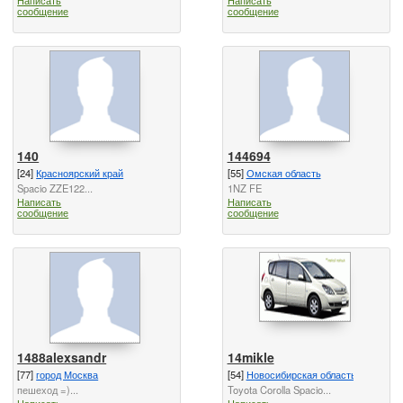
сообщение
сообщение
140
144694
[24]
Красноярский край
[55]
Омская область
Spacio ZZE122...
1NZ FE
Написать
Написать
сообщение
сообщение
1488alexsandr
14mikle
[77]
город Москва
[54]
Новосибирская область
пешеход =)...
Toyota Corolla Spacio...
Написать
Написать