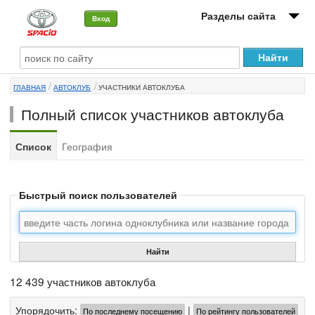
Разделы сайта
Вход
О машине
ГЛАВНАЯ
АВТОКЛУБ
УЧАСТНИКИ АВТОКЛУБА
Автоклуб
Полный список участников автоклуба
Форумы
Список
География
Сервисы и услуги
Новости
Быстрый поиск пользователей
Найти
12 439 участников автоклуба
Упорядочить:
|
По последнему посещению
По рейтингу пользователей