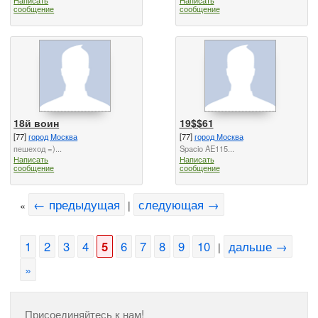
сообщение
сообщение
18й воин
19$$61
[77]
город Москва
[77]
город Москва
пешеход =)...
Spacio AE115...
Написать
Написать
сообщение
сообщение
← предыдущая
следующая →
«
|
1
2
3
4
5
6
7
8
9
10
дальше →
|
»
Присоединяйтесь к нам!