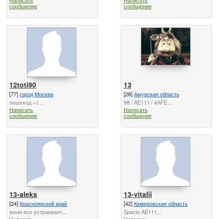
сообщение
сообщение
12toti90
13
[77]
город Москва
[28]
Амурская область
пешеход =)...
98 / AE111 / 4AFE...
Написать
Написать
сообщение
сообщение
13-aleks
13-vitalii
[24]
Красноярский край
[42]
Кемеровская область
меня все устраевает...
Spacio AE111...
Написать
Написать