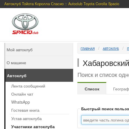
Автоклуб Тойота Королла Спасио :: Autoclub Toyota Corolla Spacio
ГЛАВНАЯ
АВТОКЛУБ
Мой автоклуб
Хабаровский
О машине
Поиск и список од
Автоклуб
Лента сообщений
Список
Геогра
Онлайн чат
WhatsApp
Быстрый поиск польз
Гостевая книга
Устав автоклуба
Участники автоклуба