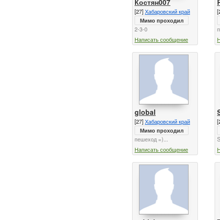
Костян007
[27]
Хабаровский край
[
Мимо проходил
2-3-0
п
Написать сообщение
global
[27]
Хабаровский край
[
Мимо проходил
пешеход =)...
S
Написать сообщение