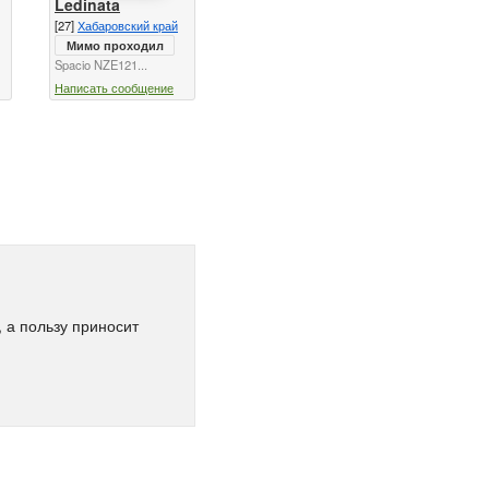
Ledinata
[27]
Хабаровский край
Мимо проходил
Spacio NZE121...
Написать сообщение
 а пользу приносит