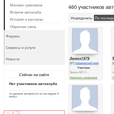
Магазин сувениров
460 участников ав
Встречи автоклуба
Упорядочить:
По послед
Истории и рассказы
Обратная связь
Форумы
Сервисы и услуги
Димон1978
Новости
[27]
Хабаровский край
[
Участник
Spacio AE111...
п
Сейчас на сайте
Написать сообщение
Нет участников автоклуба
по данным активности за последние 5
минут.