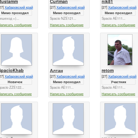
Rustamm
Curtman
nik81
27]
Хабаровский край
[27]
Хабаровский край
[27]
Хабаровский край
Мимо проходил
Мимо проходил
Мимо проходил
ешеход =)...
Spacio NZE121...
Spacio AE111...
Написать сообщение
Написать сообщение
Написать сообщение
SpacioKhab
Алтан
retom
27]
Хабаровский край
[27]
Хабаровский край
[27]
Хабаровский край
Новичок
Мимо проходил
Участник
pacio ZZE122...
Spacio AE111...
Spacio AE111...
Написать сообщение
Написать сообщение
Написать сообщение