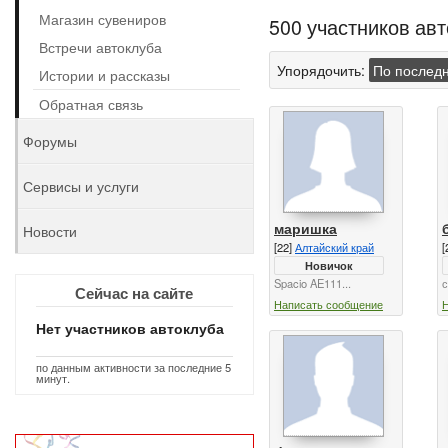
Магазин сувениров
500 участников ав
Встречи автоклуба
Упорядочить:
По послед
Истории и рассказы
Обратная связь
Форумы
Сервисы и услуги
маришка
Новости
[22]
Алтайский край
[
Новичок
Spacio AE111...
с
Сейчас на сайте
Написать сообщение
Нет участников автоклуба
по данным активности за последние 5
минут.