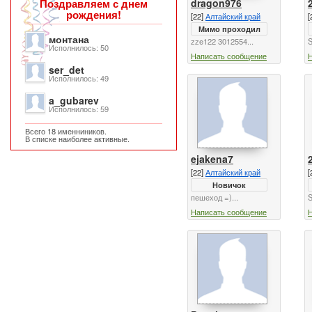
dragon976
Поздравляем с днем
рождения!
[22]
Алтайский край
[
Мимо проходил
монтана
zze122 3012554...
S
Исполнилось: 50
Написать сообщение
ser_det
Исполнилось: 49
a_gubarev
Исполнилось: 59
Всего 18 именниников.
В списке наиболее активные.
ejakena7
[22]
Алтайский край
[
Новичок
пешеход =)...
S
Написать сообщение