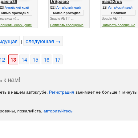
spasio39
DrSpacio
max22rus
22]
Алтайский край
[22]
Алтайский край
[22]
Алтайский край
Мимо проходил
Мимо проходил
Новичок
ешеход =)...
Spacio AE111...
Spacio AE111...
Написать сообщение
Написать сообщение
Написать сообщение
ыдущая
следующая →
|
12
13
14
15
16
17
 к нам!
еть в нашем автоклубе.
Регистрация
занимает не больше 1 минуты,
ированы, пожалуйста,
авторизуйтесь
.