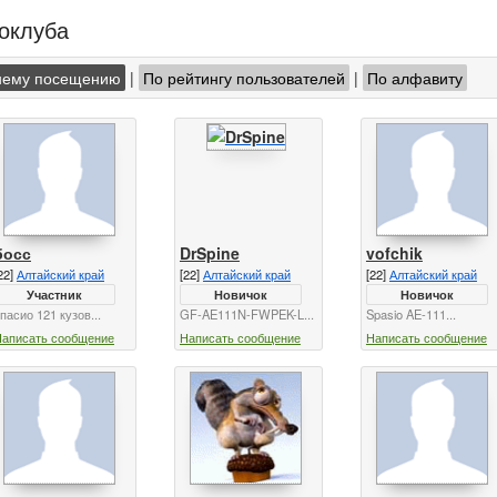
токлуба
нему посещению
|
По рейтингу пользователей
|
По алфавиту
босс
DrSpine
vofchik
22]
Алтайский край
[22]
Алтайский край
[22]
Алтайский край
Участник
Новичок
Новичок
пасио 121 кузов...
GF-AE111N-FWPEK-L...
Spasio AE-111...
Написать сообщение
Написать сообщение
Написать сообщение