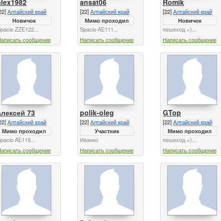
alex1982
ansat06
Romik
22]
Алтайский край
[22]
Алтайский край
[22]
Алтайский край
Новичок
Мимо проходил
Новичок
pacio ZZE122...
Spacio AE111...
пешеход =)...
Написать сообщение
Написать сообщение
Написать сообщение
алексей 73
polik-oleg
GTop
22]
Алтайский край
[22]
Алтайский край
[22]
Алтайский край
Мимо проходил
Участник
Мимо проходил
pacio AE115...
Иванко
пешеход =)...
Написать сообщение
Написать сообщение
Написать сообщение