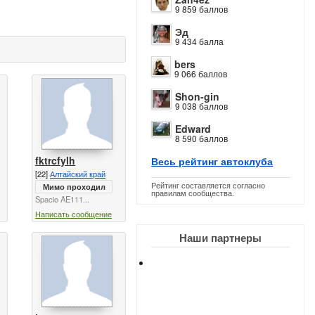
9 859 баллов
Эд
9 434 балла
bers
9 066 баллов
Shon-gin
9 038 баллов
Edward
8 590 баллов
fktrcfylh
Весь рейтинг автоклуба
[22]
Алтайский край
Рейтинг составляется согласно
Мимо проходил
правилам сообщества.
Spacio AE111...
Написать сообщение
Наши партнеры