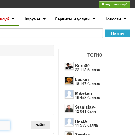
Вход в автоклуб
клуб
Форумы
Сервисы и услуги
Новости
ТОП10
Burn80
22 118 баллов
baskin
18 167 баллов
Mikeken
16 458 баллов
Stanislav-
12 641 балл
НикВл
Найти
11 553 балла
Zan4ez