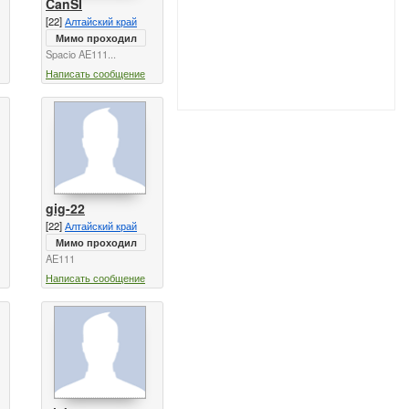
CanSI
[22]
Алтайский край
Мимо проходил
Spacio AE111...
Написать сообщение
gig-22
[22]
Алтайский край
Мимо проходил
AE111
Написать сообщение