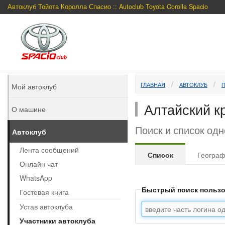
Автоклуб Тойота Королла Спасио :: Autoclub Toyota Corolla Spacio
ГЛАВНАЯ
АВТОКЛУБ
Мой автоклуб
Алтайский к
О машине
Поиск и список од
Автоклуб
Лента сообщений
Список
Геогра
Онлайн чат
WhatsApp
Быстрый поиск польз
Гостевая книга
Устав автоклуба
Участники автоклуба