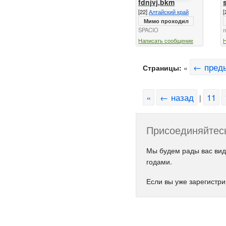
fdnjvj,bkm
[22]
Алтайский край
[
Мимо проходил
SPACIO
п
Написать сообщение
← пред
Страницы:
«
«
← назад
11
|
Присоединяйтесь
Мы будем рады вас вид
годами.
Если вы уже зарегистр