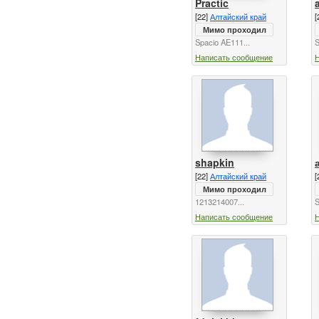
Practic
[22]
Алтайский край
[
Мимо проходил
Spacio AE111...
S
Написать сообщение
shapkin
[22]
Алтайский край
[
Мимо проходил
1213214007...
S
Написать сообщение