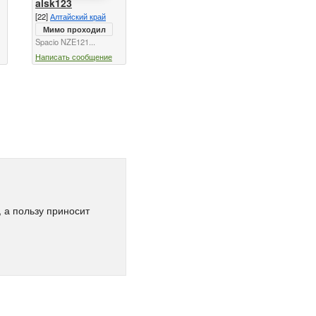
alsk123
[22]
Алтайский край
Мимо проходил
Spacio NZE121...
Написать сообщение
 а пользу приносит