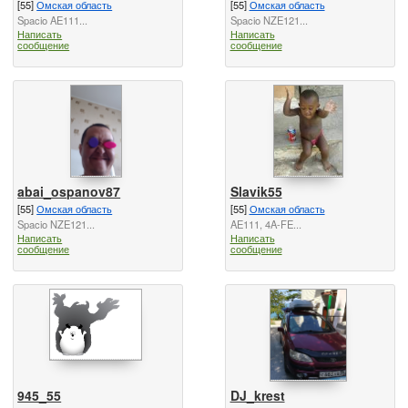
[55]
Омская область
[55]
Омская область
Spacio AE111...
Spacio NZE121...
Написать
Написать
сообщение
сообщение
abai_ospanov87
Slavik55
[55]
Омская область
[55]
Омская область
Spacio NZE121...
AE111, 4A-FE...
Написать
Написать
сообщение
сообщение
945_55
DJ_krest