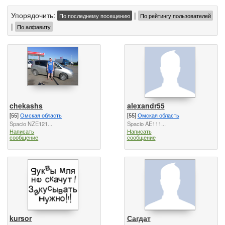
Упорядочить:
|
По последнему посещению
По рейтингу пользователей
|
По алфавиту
chekashs
alexandr55
[55]
Омская область
[55]
Омская область
Spacio NZE121...
Spacio AE111...
Написать
Написать
сообщение
сообщение
kursor
Сагдат