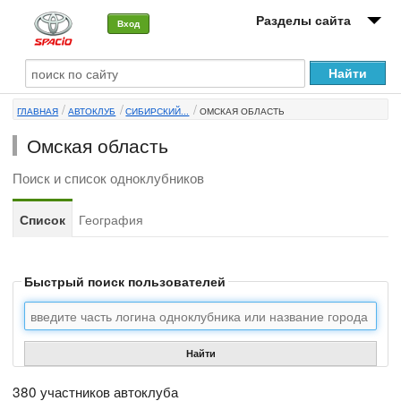
Разделы сайта
Вход
О машине
ГЛАВНАЯ
АВТОКЛУБ
СИБИРСКИЙ...
ОМСКАЯ ОБЛАСТЬ
Автоклуб
Омская область
Форумы
Поиск и список одноклубников
Сервисы и услуги
Список
География
Новости
Быстрый поиск пользователей
Найти
380 участников автоклуба