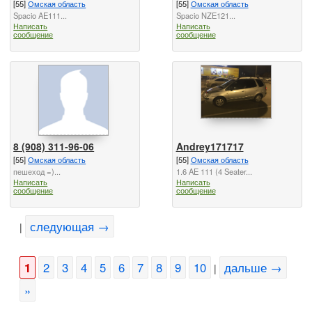
[55]
Омская область
[55]
Омская область
Spacio AE111...
Spacio NZE121...
Написать
Написать
сообщение
сообщение
8 (908) 311-96-06
Andrey171717
[55]
Омская область
[55]
Омская область
пешеход =)...
1.6 AE 111 (4 Seater...
Написать
Написать
сообщение
сообщение
следующая →
|
1
2
3
4
5
6
7
8
9
10
дальше →
|
»