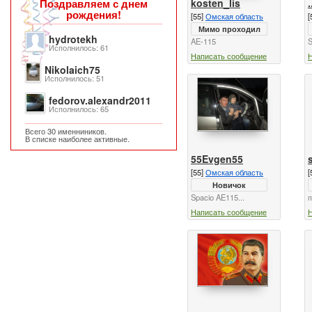
kosten_lis
Поздравляем с днем
рождения!
[55]
Омская область
[
Мимо проходил
hydrotekh
AE-115
S
Исполнилось: 61
Написать сообщение
Nikolaich75
Исполнилось: 51
fedorov.alexandr2011
Исполнилось: 65
Всего 30 именниников.
В списке наиболее активные.
55Evgen55
[55]
Омская область
[
Новичок
Spacio AE115...
п
Написать сообщение