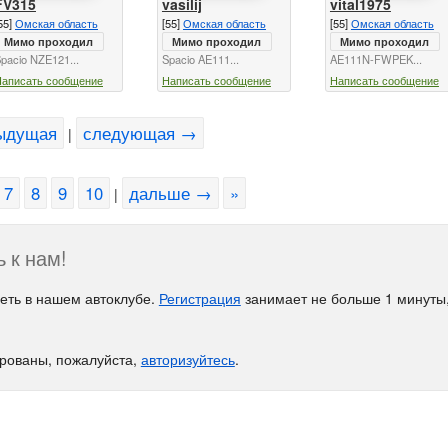
FV315
vasilij
vital1975
55]
Омская область
[55]
Омская область
[55]
Омская область
Мимо проходил
Мимо проходил
Мимо проходил
pacio NZE121...
Spacio AE111...
AE111N-FWPEK...
Написать сообщение
Написать сообщение
Написать сообщение
ыдущая
следующая →
|
7
8
9
10
дальше →
»
|
 к нам!
еть в нашем автоклубе.
Регистрация
занимает не больше 1 минуты,
ированы, пожалуйста,
авторизуйтесь
.