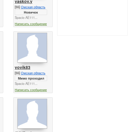
vaskov.y
[55]
Омская область
Новичок
Spacio AE111...
Написать сообщение
vovik83
[55]
Омская область
Мимо проходил
Spacio AE111...
Написать сообщение