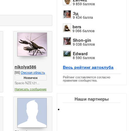
9 859 баллов
Эд
9 434 балла
bers
9 066 баллов
Shon-gin
9 038 баллов
Edward
8 590 баллов
nikolya586
Весь рейтинг автоклуба
[55]
Омская область
Рейтинг составляется согласно
Новичок
правилам сообщества.
Spacio NZE121...
Написать сообщение
Наши партнеры