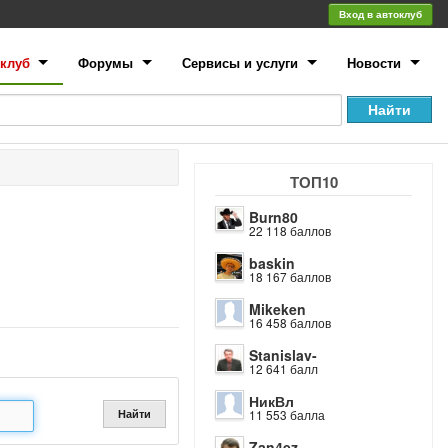
Вход в автоклуб
клуб
Форумы
Сервисы и услуги
Новости
ТОП10
Burn80
22 118 баллов
baskin
18 167 баллов
Mikeken
16 458 баллов
Stanislav-
12 641 балл
НикВл
Найти
11 553 балла
Zan4ez