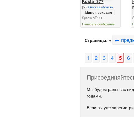
Kosta_377
[55]
Омская область
[
Мимо проходил
Spacio AE111...
S
Написать сообщение
← пред
Страницы:
«
1
2
3
4
5
6
Присоединяйтесь
Мы будем рады вас вид
годами.
Если вы уже зарегистр