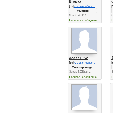
Егорка
[55]
Омская область
[
Участник
Spacio AE111...
S
Написать сообщение
слава1962
[55]
Омская область
[
Мимо проходил
Spacio NZE121...
S
Написать сообщение