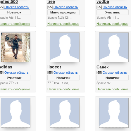
gefest500
tree
vodbe
55]
Омская область
[55]
Омская область
[55]
Омская область
Новичок
Мимо проходил
Участник
pacio AE111...
Spacio NZE121...
Spacio AE111...
Написать сообщение
Написать сообщение
Написать сообщение
Adidas
lisocot
Санек
55]
Омская область
[55]
Омская область
[55]
Омская область
Участник
Новичок
Новичок
pacio ZE121...
ZZE124 - 1.8л,...
Spacio 97...
Написать сообщение
Написать сообщение
Написать сообщение