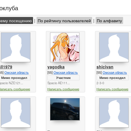
токлуба
нему посещению
|
По рейтингу пользователей
|
По алфавиту
all1979
yagodka
shicivan
55]
Омская область
[55]
Омская область
[55]
Омская область
Мимо проходил
Участник
Мимо проходил
pacio NZE121...
Spacio AE111...
2-3-0
Написать сообщение
Написать сообщение
Написать сообщение