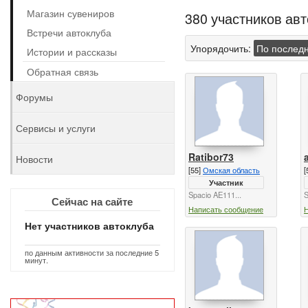
Магазин сувениров
380 участников ав
Встречи автоклуба
Упорядочить:
По послед
Истории и рассказы
Обратная связь
Форумы
Сервисы и услуги
Ratibor73
Новости
[55]
Омская область
[
Участник
Spacio AE111...
S
Сейчас на сайте
Написать сообщение
Нет участников автоклуба
по данным активности за последние 5
минут.