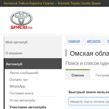
Автоклуб Тойота Королла Спасио :: Autoclub Toyota Corolla Spacio
ГЛАВНАЯ
АВТОКЛУБ
Мой автоклуб
Омская обла
О машине
Поиск и список од
Автоклуб
Лента сообщений
Список
Геогра
Онлайн чат
WhatsApp
Быстрый поиск польз
Гостевая книга
Устав автоклуба
Участники автоклуба