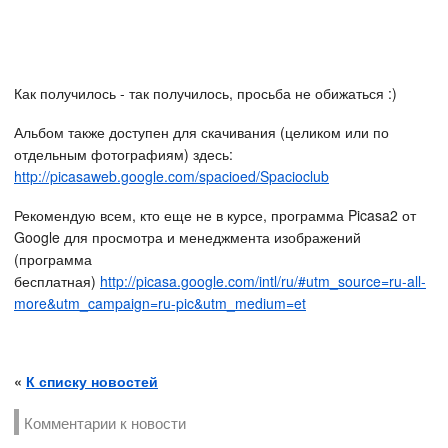
Как получилось - так получилось, просьба не обижаться :)
Альбом также доступен для скачивания (целиком или по
отдельным фотографиям) здесь:
http://picasaweb.google.com/spacioed/Spacioclub
Рекомендую всем, кто еще не в курсе, программа Picasa2 от
Google для просмотра и менеджмента изображений
(программа
бесплатная)
http://picasa.google.com/intl/ru/#utm_source=ru-all-
more&utm_campaign=ru-pic&utm_medium=et
«
К списку новостей
Комментарии к новости