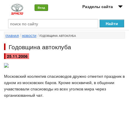
Разделы сайта
Вход
О машине
ГЛАВНАЯ
НОВОСТИ
ГОДОВЩИНА АВТОКЛУБА
Автоклуб
Годовщина автоклуба
Форумы
25.11.2006
Сервисы и услуги
Новости
Московский коолектив спасиоводов дружно отметил праздник в
одном из московских баров. Кроме москвичей, в общении
учавствовали спасиоводы из всех уголков мира через
организованный чат.