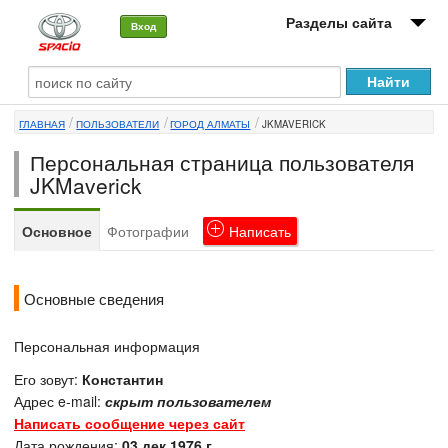
Разделы сайта
Вход
О машине
ГЛАВНАЯ
ПОЛЬЗОВАТЕЛИ
ГОРОД АЛМАТЫ
JKMAVERICK
Автоклуб
Персональная страница пользователя
Форумы
JKMaverick
Сервисы и услуги
Основное
Фотографии
Написать
Новости
Основные сведения
Персональная информация
Его зовут:
Константин
Адрес e-mail:
скрыт пользователем
Написать сообщение через сайт
Дата рождения:
03 дек 1976 г.