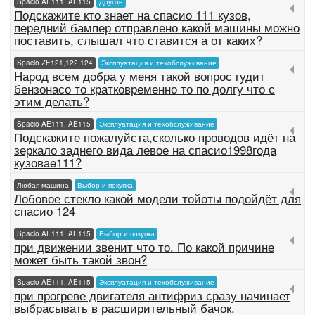
Spacio AE111, AE115
Другое
Подскажите кто знает на спасио 111 кузов,
передний бампер отправлено какой машины можно
поставить, слышал что ставится а от каких?
Spacio ZE121,122,124
Эксплуатация и техобслуживание
Народ всем добра у меня такой вопрос гудит
бензонасо то кратковременно то по долгу что с
этим делать?
Spacio AE111, AE115
Эксплуатация и техобслуживание
Подскажите пожалуйста,сколько проводов идёт на
зеркало заднего вида левое на спасио1998года
кузовae111?
Любая машина
Выбор и покупка
Лобовое стекло какой модели тойоты подойдёт для
спасио 124
Spacio AE111, AE115
Выбор и покупка
при движении звенит что то. По какой причине
может быть такой звон?
Spacio AE111, AE115
Эксплуатация и техобслуживание
при прогреве двигателя антифриз сразу начинает
выбрасывать в расширительный бачок.