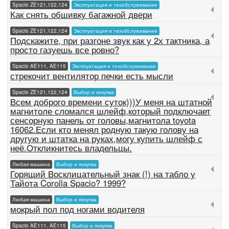
Spacio ZE121,122,124
Эксплуатация и техобслуживание
Как снять обшивку багажной двери
Spacio ZE121,122,124
Эксплуатация и техобслуживание
Подскажите, при разгоне звук как у 2х тактника, а
просто газуешь все ровно?
Spacio AE111, AE115
Эксплуатация и техобслуживание
стрекочит вентилятор печки есть мысли
Spacio ZE121,122,124
Выбор и покупка
Всем доброго времени суток)))У меня на штатной
магнитоле сломался шлейф,который подключает
сенсорную панель от головы,магнитола toyota
16062.Если кто менял родную такую голову на
другую и штатка на руках,могу купить шлейф с
неё.Откликнитесь владельцы.
Любая машина
Выбор и покупка
Горящий Восклицательный знак (!) на табло у
Тайота Corolla Spacio? 1999?
Любая машина
Выбор и покупка
мокрый пол под ногами водителя
Spacio AE111, AE115
Выбор и покупка