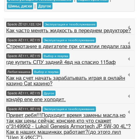
|
Шины, диски
Другое
Spacio ZE121,122,124
Эксплуатация и техобслуживание
Как часто менять жидкость в переднем редукторе?
Spacio AE111, AE115
Эксплуатация и техобслуживание
Стрекотание в двигателе при отжатии педали газа
Spacio AE111, AE115
Выбор и покупка
где купить СПУ задний 4вд на спасио 115аф
Любая машина
Выбор и покупка
Как на счет начать зарабатывать играя в онлайн
казино Cat казино?
Spacio AE111, AE115
Другое
кондёр еле еле холодит.
Spacio AE111, AE115
Эксплуатация и техобслуживание
Привет,ребя!!!Подходит время замены масла,но
так как цены сейчас конские,кто что скажет
о"3149902 - Lukoil Genesis Armortech JP 5W-30 4L"?
Как в наших машинках работает?(до этого лил
"Шел Х-ИКС7").