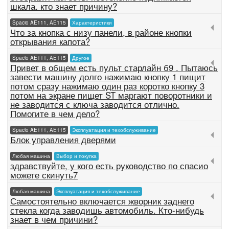
шкала. кто знает причину?
Spacio AE111, AE115
Характеристики
Что за кнопка с низу панели, в районе кнопки
открывания капота?
Spacio AE111, AE115
Другое
Привет в общем есть пульт старлайн б9 . Пытаюсь
завести машину долго нажимаю кнопку 1 пищит
потом сразу нажимаю один раз коротко кнопку 3
потом на экране пищет ST маргают поворотники и
не заводится с ключа заводится отлично.
Помогите в чем дело?
Spacio AE111, AE115
Эксплуатация и техобслуживание
Блок управления дверями
Любая машина
Выбор и покупка
здравствуйте, у кого есть руководство по спасио
можете скинуть7
Любая машина
Эксплуатация и техобслуживание
Самостоятельно включается жворник заднего
стекла когда заводишь автомобиль. Кто-нибудь
знает в чем причини?