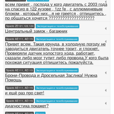
всем привет , господа у кого двигатель с 2003 года
на спасио в 122 кузове , 1zz fe , с аллюминевым
блоком , который них...я не греется , отпишитесь ,
по общаться хочется ????????????????????
Spacio ZE121,122,124
Эксплуатация и техобслуживание
Центральный замок - багажник
Spacio AE111, AE115
Эксплуатация и техобслуживание
Привет всем. Такая ерунда, в холодную погоду не
заводиться двигатель,точнее троит, и глохнет.
Проверяли датчик холостого хода, работает,
сказали либо мозг тупит либо провода.У кого была
похожая ситуация отпишитесь пожалуйста.
Spacio AE111, AE115
Эксплуатация и техобслуживание
Брони-Провода и Дросельная Заслнка! Нужна
Помощь
Spacio AE111, AE115
Эксплуатация и техобслуживание
и ещё раз про свет!
Spacio AE111, AE115
Эксплуатация и техобслуживание
диагностика покажет?
Spacio AE111, AE115
Другое