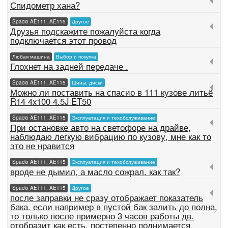
Спидометр хана?
Spacio AE111, AE115
Другое
Друзья подскажите пожалуйста когда
подключается этот провод
Любая машина
Выбор и покупка
Глохнет на задней передаче .
Spacio AE111, AE115
Шины, диски
Можно ли поставить на спасио в 111 кузове литьё
R14 4x100 4.5J ET50
Spacio AE111, AE115
Эксплуатация и техобслуживание
При остановке авто на светофоре на драйве,
наблюдаю легкую вибрацию по кузову, мне как то
это не нравится
Spacio AE111, AE115
Эксплуатация и техобслуживание
вроде не дымил, а масло сожрал. как так?
Spacio AE111, AE115
Другое
после заправки не сразу отображает показатель
бака. если например в пустой бак залить до полна,
то только после примерно 3 часов работы дв.
отобразит как есть. постепенно поднимается