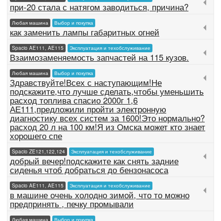
при-20 стала с натягом заводиться, причина?
Любая машина
Выбор и покупка
как заменить лампы габаритных огней
Spacio AE111, AE115
Эксплуатация и техобслуживание
Взаимозаменяемость запчастей на 115 кузов.
Любая машина
Выбор и покупка
Здравствуйте!Всех с наступающим!Не
подскажите,что лучше сделать,чтобы уменьшить
расход топлива спасио 2000г 1,6
АЕ111,предложили пройти электронную
диагностику всех систем за 1600!Это нормально?
расход 20 л на 100 км!Я из Омска может кто знает
хорошего спе
Spacio ZE121,122,124
Эксплуатация и техобслуживание
добрый вечер!подскажите как снять задние
сиденья чтоб добраться до бензонасоса
Spacio AE111, AE115
Эксплуатация и техобслуживание
в машине очень холодно зимой, что то можно
предпринять , печку промывали
Любая машина
Выбор и покупка