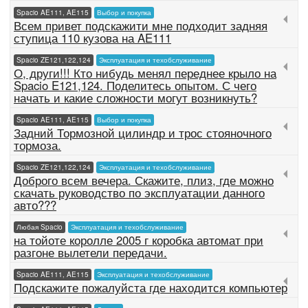
Spacio AE111, AE115
Выбор и покупка
Всем привет подскажити мне подходит задняя
ступица 110 кузова на AE111
Spacio ZE121,122,124
Эксплуатация и техобслуживание
О, други!!! Кто нибудь менял переднее крыло на
Spacio E121,124. Поделитесь опытом. С чего
начать и какие сложности могут возникнуть?
Spacio AE111, AE115
Выбор и покупка
Задний Тормозной цилиндр и трос стояночного
тормоза.
Spacio ZE121,122,124
Эксплуатация и техобслуживание
Доброго всем вечера. Скажите, плиз, где можно
скачать руководство по эксплуатации данного
авто???
Любая Spacio
Эксплуатация и техобслуживание
на тойоте королле 2005 г коробка автомат при
разгоне вылетели передачи.
Spacio AE111, AE115
Эксплуатация и техобслуживание
Подскажите пожалуйста где находится компьютер