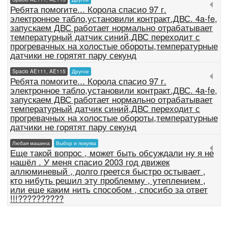
Ребята помогите... Корола спасио 97 г.
электронное табло,установили контракт.ДВС. 4a-fe,
запускаем ДВС работает нормально отрабатывает
температурный датчик синий,ДВС переходит с
прогревачных на холостые обороты,температурные
датчики не горятят пару секунд
Spacio AE111, AE115
Другое
Ребята помогите... Корола спасио 97 г.
электронное табло,установили контракт.ДВС. 4a-fe,
запускаем ДВС работает нормально отрабатывает
температурный датчик синий,ДВС переходит с
прогревачных на холостые обороты,температурные
датчики не горятят пару секунд
Любая машина
Выбор и покупка
Еще такой вопрос , может быть обсуждали ну я не
нашёл . У меня спасио 2003 год движек
аллюминевый , долго греется быстро остывает ,
кто нибуть решил эту проблемму , утеплением ,
или еще каким нить способом , спосибо за ответ
!!!??????????