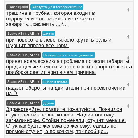
Любая Spacio
Эксплуатация и техобслуживание
трещина в трубке., которая входит в
гидроуселитель. можно ли её как-то
заварить...заклеить...,?...
Spacio AE111, AE115
Другое
при повороте в лево тяжело крутить руль и
шуршит.вправо всё норм.
Spacio AE111, AE115
Эксплуатация и техобслуживание
привет всем.возникла проблема погасли габариты
преды целые лампочки тоже.и при повороте рычага
приборка светит ярко в чем причина.
Spacio AE111, AE115
Выбор и покупка
падают обороты на двигатели при переключении
на D.
Spacio AE111, AE115
Другое
Здравствуйте. помогите пожалуйста. Появился
стук с левой сторны колеса. На диагностику
загнали-норм. Стойки поменяли, стучит меньше.
Стук как будто железка об железку. едишь по
прямой-стучит, а по кочкам, так вообще...