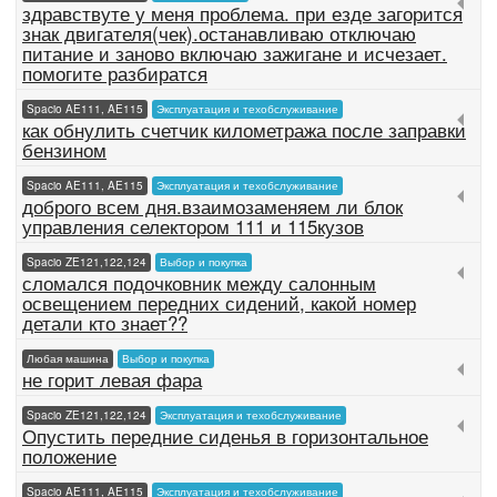
здравствуте у меня проблема. при езде загорится
знак двигателя(чек).останавливаю отключаю
питание и заново включаю зажигане и исчезает.
помогите разбиратся
Spacio AE111, AE115
Эксплуатация и техобслуживание
как обнулить счетчик километража после заправки
бензином
Spacio AE111, AE115
Эксплуатация и техобслуживание
доброго всем дня.взаимозаменяем ли блок
управления селектором 111 и 115кузов
Spacio ZE121,122,124
Выбор и покупка
сломался подочковник между салонным
освещением передних сидений, какой номер
детали кто знает??
Любая машина
Выбор и покупка
не горит левая фара
Spacio ZE121,122,124
Эксплуатация и техобслуживание
Опустить передние сиденья в горизонтальное
положение
Spacio AE111, AE115
Эксплуатация и техобслуживание