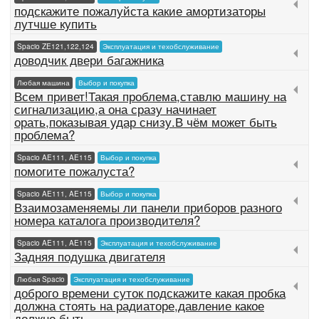
подскажите пожалуйста какие амортизаторы
лутчше купить
Spacio ZE121,122,124
Эксплуатация и техобслуживание
доводчик двери багажника
Любая машина
Выбор и покупка
Всем привет!Такая проблема,ставлю машину на
сигнализацию,а она сразу начинает
орать,показывая удар снизу.В чём может быть
проблема?
Spacio AE111, AE115
Выбор и покупка
помогите пожалуста?
Spacio AE111, AE115
Выбор и покупка
Взаимозаменяемы ли панели приборов разного
номера каталога производителя?
Spacio AE111, AE115
Эксплуатация и техобслуживание
Задняя подушка двигателя
Любая Spacio
Эксплуатация и техобслуживание
доброго времени суток подскажите какая пробка
должна стоять на радиаторе,давление какое
должно быть