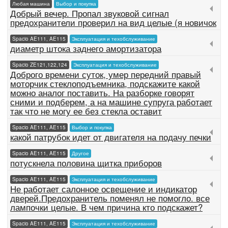
Любая машина
Выбор и покупка
Добрый вечер. Пропал звуковой сигнал
предохранители проверил на вид целые (я новичок
Spacio AE111, AE115
Эксплуатация и техобслуживание
диаметр штока заднего амортизатора
Spacio ZE121,122,124
Эксплуатация и техобслуживание
Доброго времени суток, умер передний правый
моторчик стеклоподъемника, подскажите какой
можно аналог поставить. На разборке говорят
сними и подберем, а на машине супруга работает
так что не могу ее без стекла оставит
Spacio AE111, AE115
Выбор и покупка
какой патрубок идет от двигателя на подачу печки
Spacio AE111, AE115
Другое
потускнела половина щитка приборов
Spacio AE111, AE115
Эксплуатация и техобслуживание
Не работает салонное освещение и индикатор
дверей.Предохранитель поменял не помогло. все
лампочки целые. В чем причина кто подскажет?
Spacio AE111, AE115
Эксплуатация и техобслуживание