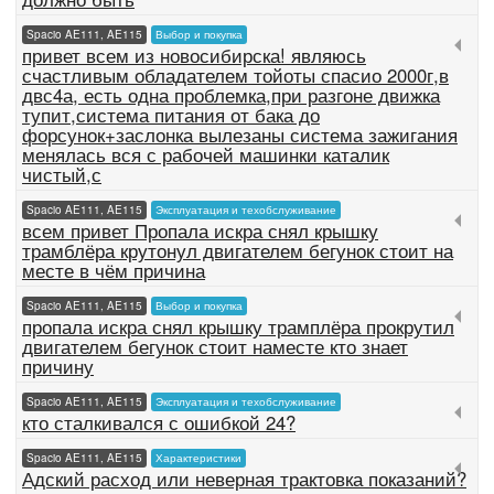
Spacio AE111, AE115
Выбор и покупка
привет всем из новосибирска! являюсь
счастливым обладателем тойоты спасио 2000г,в
двс4а, есть одна проблемка,при разгоне движка
тупит,система питания от бака до
форсунок+заслонка вылезаны система зажигания
менялась вся с рабочей машинки каталик
чистый,с
Spacio AE111, AE115
Эксплуатация и техобслуживание
всем привет Пропала искра снял крышку
трамблёра крутонул двигателем бегунок стоит на
месте в чём причина
Spacio AE111, AE115
Выбор и покупка
пропала искра снял крышку трамплёра прокрутил
двигателем бегунок стоит наместе кто знает
причину
Spacio AE111, AE115
Эксплуатация и техобслуживание
кто сталкивался с ошибкой 24?
Spacio AE111, AE115
Характеристики
Адский расход или неверная трактовка показаний?