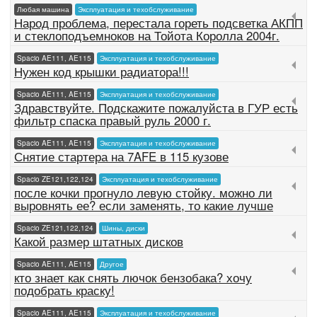
Любая машина
Эксплуатация и техобслуживание
Народ проблема, перестала гореть подсветка АКПП
и стеклоподъемноков на Тойота Королла 2004г.
Spacio AE111, AE115
Эксплуатация и техобслуживание
Нужен код крышки радиатора!!!
Spacio AE111, AE115
Эксплуатация и техобслуживание
Здравствуйте. Подскажите пожалуйста в ГУР есть
фильтр спаска правый руль 2000 г.
Spacio AE111, AE115
Эксплуатация и техобслуживание
Снятие стартера на 7AFE в 115 кузове
Spacio ZE121,122,124
Эксплуатация и техобслуживание
после кочки прогнуло левую стойку. можно ли
выровнять ее? если заменять, то какие лучше
Spacio ZE121,122,124
Шины, диски
Какой размер штатных дисков
Spacio AE111, AE115
Другое
кто знает как снять лючок бензобака? хочу
подобрать краску!
Spacio AE111, AE115
Эксплуатация и техобслуживание