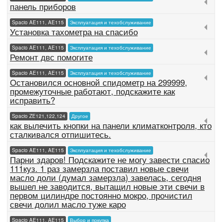
панель приборов
Spacio AE111, AE115
Эксплуатация и техобслуживание
Установка тахометра на спасибо
Spacio AE111, AE115
Эксплуатация и техобслуживание
Ремонт двс помогите
Spacio AE111, AE115
Эксплуатация и техобслуживание
Остановился основной спидометр на 299999,
промежуточные работают, подскажите как
исправить?
Spacio ZE121,122,124
Другое
как вылечить кнопки на панели климатконтроля, кто
сталкивался отпишитесь.
Spacio AE111, AE115
Эксплуатация и техобслуживание
Парни здаров! Подскажите не могу завести спасио
111куз. 1 раз замерзла поставил новые свечи
масло доли (думал замерзла) завелась, сегодня
вышел не заводится, вытащил новые эти свечи в
первом цилиндре постоянно мокро, прочистил
свечи долил масло туже каро
Spacio AE111, AE115
Выбор и покупка