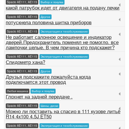
Spacio AE111, AE115
Выбор и покупка
какой патрубок идет от двигателя на подачу печки
Spacio AE111, AE115
Другое
потускнела половина щитка приборов
Spacio AE111, AE115
Эксплуатация и техобслуживание
Не работает салонное освещение и индикатор
дверей.Предохранитель поменял не помогло. все
лампочки целые. В чем причина кто подскажет?
Spacio AE111, AE115
Эксплуатация и техобслуживание
Спидометр хана?
Spacio AE111, AE115
Другое
Друзья подскажите пожалуйста когда
подключается этот провод
Любая машина
Выбор и покупка
Глохнет на задней передаче .
Spacio AE111, AE115
Шины, диски
Можно ли поставить на спасио в 111 кузове литьё
R14 4x100 4.5J ET50
Spacio AE111, AE115
Эксплуатация и техобслуживание