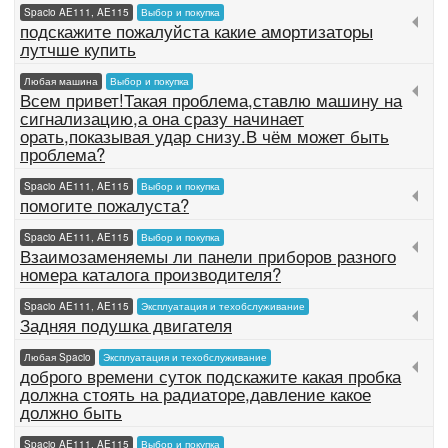
Spacio AE111, AE115
Выбор и покупка
подскажите пожалуйста какие амортизаторы
лутчше купить
Любая машина
Выбор и покупка
Всем привет!Такая проблема,ставлю машину на
сигнализацию,а она сразу начинает
орать,показывая удар снизу.В чём может быть
проблема?
Spacio AE111, AE115
Выбор и покупка
помогите пожалуста?
Spacio AE111, AE115
Выбор и покупка
Взаимозаменяемы ли панели приборов разного
номера каталога производителя?
Spacio AE111, AE115
Эксплуатация и техобслуживание
Задняя подушка двигателя
Любая Spacio
Эксплуатация и техобслуживание
доброго времени суток подскажите какая пробка
должна стоять на радиаторе,давление какое
должно быть
Spacio AE111, AE115
Выбор и покупка