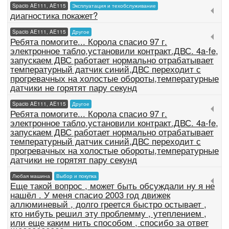
Spacio AE111, AE115
Эксплуатация и техобслуживание
диагностика покажет?
Spacio AE111, AE115
Другое
Ребята помогите... Корола спасио 97 г.
электронное табло,установили контракт.ДВС. 4a-fe,
запускаем ДВС работает нормально отрабатывает
температурный датчик синий,ДВС переходит с
прогревачных на холостые обороты,температурные
датчики не горятят пару секунд
Spacio AE111, AE115
Другое
Ребята помогите... Корола спасио 97 г.
электронное табло,установили контракт.ДВС. 4a-fe,
запускаем ДВС работает нормально отрабатывает
температурный датчик синий,ДВС переходит с
прогревачных на холостые обороты,температурные
датчики не горятят пару секунд
Любая машина
Выбор и покупка
Еще такой вопрос , может быть обсуждали ну я не
нашёл . У меня спасио 2003 год движек
аллюминевый , долго греется быстро остывает ,
кто нибуть решил эту проблемму , утеплением ,
или еще каким нить способом , спосибо за ответ