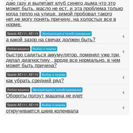
даю газу и вылетает клуб синего дыма что это
может быть. масло не ест. и эта проблема только
когда тепло на улице. зимой пробовал такого
нет.не могу понять причину. на холостых все в
норме.
Spacio AE111, AE115
Эксплуатация и техобслуживание
а какой зазор на свечах должен быть?
Любая машина
Выбор и покупка
быстро садиться аккумулятор. поменял уже три,
делал диагностику , вроде все нормально. в чем
может быть причина?
Spacio AE111, AE115
Выбор и покупка
как убрать средний ряд?
Любая машина
Эксплуатация и техобслуживание
Обороты ползут машина не едет
Spacio AE111, AE115
Выбор и покупка
откручивается шкив коленвала