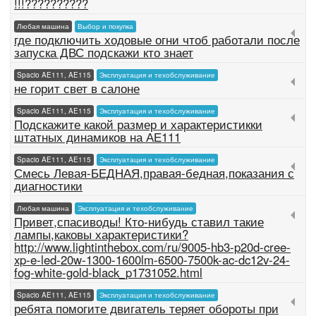
!!!??????????
Любая машина
Выбор и покупка
где подключить ходовые огни чтоб работали после
запуска ДВС подскажи кто знает
Spacio AE111, AE115
Эксплуатация и техобслуживание
не горит свет в салоне
Spacio AE111, AE115
Эксплуатация и техобслуживание
Подскажите какой размер и характеристикки
штатных динамиков на АЕ111
Spacio AE111, AE115
Эксплуатация и техобслуживание
Смесь Левая-БЕДНАЯ,правая-бедная,показания с
диагностики
Любая машина
Эксплуатация и техобслуживание
Привет,спасиводы! Кто-нибудь ставил такие
лампы,каковы характеристики?
http://www.lightinthebox.com/ru/9005-hb3-p20d-cree-
xp-e-led-20w-1300-1600lm-6500-7500k-ac-dc12v-24-
fog-white-gold-black_p1731052.html
Spacio AE111, AE115
Эксплуатация и техобслуживание
ребята помогите двигатель теряет обороты при