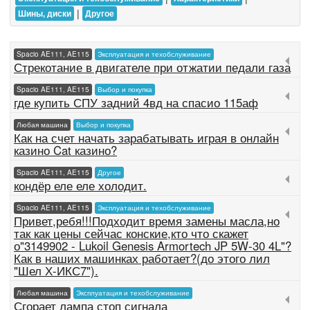
|
Шины, диски
Другое
Spacio AE111, AE115
Эксплуатация и техобслуживание
Стрекотание в двигателе при отжатии педали газа
Spacio AE111, AE115
Выбор и покупка
где купить СПУ задний 4вд на спасио 115аф
Любая машина
Выбор и покупка
Как на счет начать зарабатывать играя в онлайн
казино Cat казино?
Spacio AE111, AE115
Другое
кондёр еле еле холодит.
Spacio AE111, AE115
Эксплуатация и техобслуживание
Привет,ребя!!!Подходит время замены масла,но
так как цены сейчас конские,кто что скажет
о"3149902 - Lukoil Genesis Armortech JP 5W-30 4L"?
Как в наших машинках работает?(до этого лил
"Шел Х-ИКС7").
Любая машина
Эксплуатация и техобслуживание
Сгорает лампа стоп сигнала