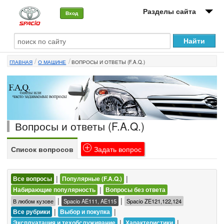
Разделы сайта
Вход
О машине
ГЛАВНАЯ
О МАШИНЕ
ВОПРОСЫ И ОТВЕТЫ (F.A.Q.)
Автоклуб
Форумы
Сервисы и услуги
Вопросы и ответы (F.A.Q.)
Новости
Список вопросов
Задать вопрос
|
|
Все вопросы
Популярные (F.A.Q.)
|
Набирающие популярность
Вопросы без ответа
|
|
В любом кузове
Spacio AE111, AE115
Spacio ZE121,122,124
|
|
Все рубрики
Выбор и покупка
|
|
Эксплуатация и техобслуживание
Характеристики