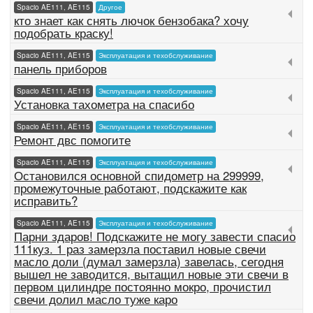
Spacio AE111, AE115
Другое
кто знает как снять лючок бензобака? хочу
подобрать краску!
Spacio AE111, AE115
Эксплуатация и техобслуживание
панель приборов
Spacio AE111, AE115
Эксплуатация и техобслуживание
Установка тахометра на спасибо
Spacio AE111, AE115
Эксплуатация и техобслуживание
Ремонт двс помогите
Spacio AE111, AE115
Эксплуатация и техобслуживание
Остановился основной спидометр на 299999,
промежуточные работают, подскажите как
исправить?
Spacio AE111, AE115
Эксплуатация и техобслуживание
Парни здаров! Подскажите не могу завести спасио
111куз. 1 раз замерзла поставил новые свечи
масло доли (думал замерзла) завелась, сегодня
вышел не заводится, вытащил новые эти свечи в
первом цилиндре постоянно мокро, прочистил
свечи долил масло туже каро