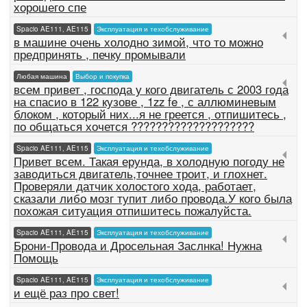
хорошего спе
Spacio AE111, AE115
Эксплуатация и техобслуживание
в машине очень холодно зимой, что то можно
предпринять , печку промывали
Любая машина
Выбор и покупка
всем привет , господа у кого двигатель с 2003 года
на спасио в 122 кузове , 1zz fe , с аллюминевым
блоком , который них...я не греется , отпишитесь ,
по общаться хочется ????????????????????
Spacio AE111, AE115
Эксплуатация и техобслуживание
Привет всем. Такая ерунда, в холодную погоду не
заводиться двигатель,точнее троит, и глохнет.
Проверяли датчик холостого хода, работает,
сказали либо мозг тупит либо провода.У кого была
похожая ситуация отпишитесь пожалуйста.
Spacio AE111, AE115
Эксплуатация и техобслуживание
Брони-Провода и Дросельная Заслнка! Нужна
Помощь
Spacio AE111, AE115
Эксплуатация и техобслуживание
и ещё раз про свет!