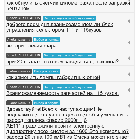
как обнулить счетчик километража после заправки
бензином
Spacio AE111, AE115
Эксплуатация и техобслуживание
доброго всем дня.взаимозаменяем ли блок
управления селектором 111 и 115кузов
Любая машина
Выбор и покупка
не горит левая фара
Spacio AE111, AE115
Эксплуатация и техобслуживание
при-20 стала с натягом заводиться, причина?
Любая машина
Выбор и покупка
как заменить лампы габаритных огней
Spacio AE111, AE115
Эксплуатация и техобслуживание
Взаимозаменяемость запчастей на 115 кузов.
Любая машина
Выбор и покупка
Здравствуйте!Всех с наступающим!Не
подскажите,что лучше сделать,чтобы уменьшить
расход топлива спасио 2000г 1,6
АЕ111,предложили пройти электронную
диагностику всех систем за 1600!Это нормально?
расход 20 л на 100 км!Я из Омска может кто знает