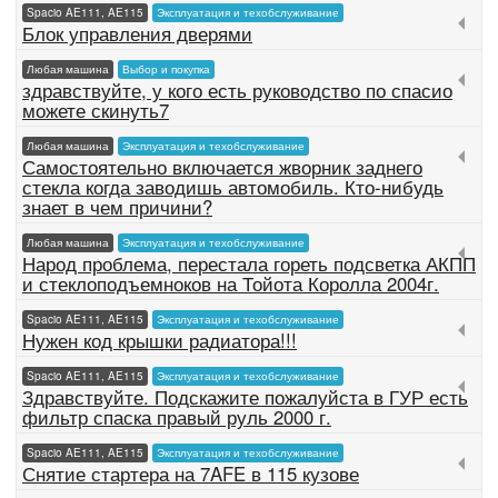
Spacio AE111, AE115
Эксплуатация и техобслуживание
Блок управления дверями
Любая машина
Выбор и покупка
здравствуйте, у кого есть руководство по спасио
можете скинуть7
Любая машина
Эксплуатация и техобслуживание
Самостоятельно включается жворник заднего
стекла когда заводишь автомобиль. Кто-нибудь
знает в чем причини?
Любая машина
Эксплуатация и техобслуживание
Народ проблема, перестала гореть подсветка АКПП
и стеклоподъемноков на Тойота Королла 2004г.
Spacio AE111, AE115
Эксплуатация и техобслуживание
Нужен код крышки радиатора!!!
Spacio AE111, AE115
Эксплуатация и техобслуживание
Здравствуйте. Подскажите пожалуйста в ГУР есть
фильтр спаска правый руль 2000 г.
Spacio AE111, AE115
Эксплуатация и техобслуживание
Снятие стартера на 7AFE в 115 кузове