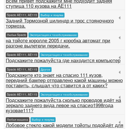
Всем привет подскажити мне подходит задняя
ступица 110 кузова на AE111
Spacio AE111, AE115
Выбор и покупка
Задний Тормозной цилиндр и трос стояночного
тормоза.
Любая Spacio
Эксплуатация и техобслуживание
на тойоте королле 2005 г коробка автомат при
разгоне вылетели передачи.
Spacio AE111, AE115
Эксплуатация и техобслуживание
Подскажите пожалуйста где находится компьютер
Spacio AE111, AE115
Другое
Подскажите кто знает на спасио 111 кузов,
передний бампер отправлено какой машины можно
поставить, слышал что ставится а от каких?
Spacio AE111, AE115
Эксплуатация и техобслуживание
Подскажите пожалуйста,сколько проводов идёт на
зеркало заднего вида левое на спасио1998года
кузовae111?
Любая машина
Выбор и покупка
Лобовое стекло какой модели тойоты подойдёт для