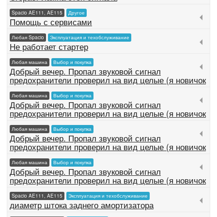
Spacio AE111, AE115
Другое
Помощь с сервисами
Любая Spacio
Эксплуатация и техобслуживание
Не работает стартер
Любая машина
Выбор и покупка
Добрый вечер. Пропал звуковой сигнал
предохранители проверил на вид целые (я новичок
Любая машина
Выбор и покупка
Добрый вечер. Пропал звуковой сигнал
предохранители проверил на вид целые (я новичок
Любая машина
Выбор и покупка
Добрый вечер. Пропал звуковой сигнал
предохранители проверил на вид целые (я новичок
Любая машина
Выбор и покупка
Добрый вечер. Пропал звуковой сигнал
предохранители проверил на вид целые (я новичок
Spacio AE111, AE115
Эксплуатация и техобслуживание
диаметр штока заднего амортизатора