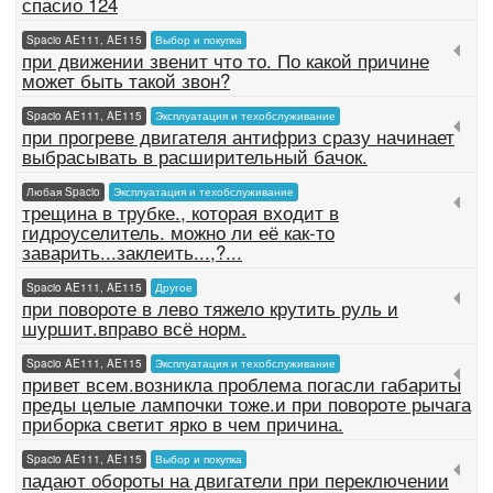
спасио 124
Spacio AE111, AE115
Выбор и покупка
при движении звенит что то. По какой причине
может быть такой звон?
Spacio AE111, AE115
Эксплуатация и техобслуживание
при прогреве двигателя антифриз сразу начинает
выбрасывать в расширительный бачок.
Любая Spacio
Эксплуатация и техобслуживание
трещина в трубке., которая входит в
гидроуселитель. можно ли её как-то
заварить...заклеить...,?...
Spacio AE111, AE115
Другое
при повороте в лево тяжело крутить руль и
шуршит.вправо всё норм.
Spacio AE111, AE115
Эксплуатация и техобслуживание
привет всем.возникла проблема погасли габариты
преды целые лампочки тоже.и при повороте рычага
приборка светит ярко в чем причина.
Spacio AE111, AE115
Выбор и покупка
падают обороты на двигатели при переключении