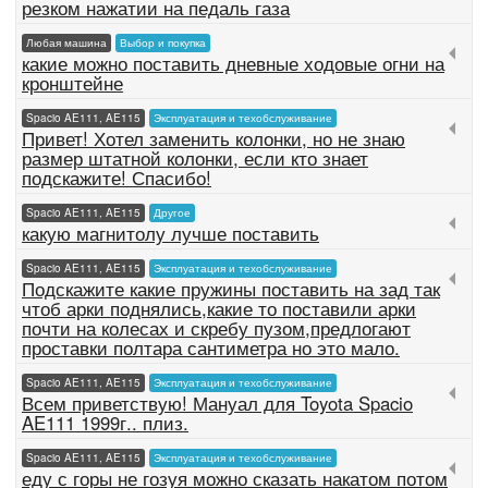
резком нажатии на педаль газа
Любая машина
Выбор и покупка
какие можно поставить дневные ходовые огни на
кронштейне
Spacio AE111, AE115
Эксплуатация и техобслуживание
Привет! Хотел заменить колонки, но не знаю
размер штатной колонки, если кто знает
подскажите! Спасибо!
Spacio AE111, AE115
Другое
какую магнитолу лучше поставить
Spacio AE111, AE115
Эксплуатация и техобслуживание
Подскажите какие пружины поставить на зад так
чтоб арки поднялись,какие то поставили арки
почти на колесах и скребу пузом,предлогают
проставки полтара сантиметра но это мало.
Spacio AE111, AE115
Эксплуатация и техобслуживание
Всем приветствую! Мануал для Toyota Spacio
AE111 1999г.. плиз.
Spacio AE111, AE115
Эксплуатация и техобслуживание
еду с горы не гозуя можно сказать накатом потом