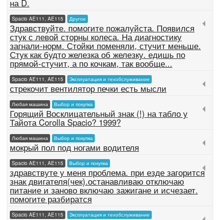
на D.
Spacio AE111, AE115
Другое
Здравствуйте. помогите пожалуйста. Появился
стук с левой сторны колеса. На диагностику
загнали-норм. Стойки поменяли, стучит меньше.
Стук как будто железка об железку. едишь по
прямой-стучит, а по кочкам, так вообще...
Spacio AE111, AE115
Эксплуатация и техобслуживание
стрекочит вентилятор печки есть мысли
Любая машина
Выбор и покупка
Горящий Восклицательный знак (!) на табло у
Тайота Corolla Spacio? 1999?
Любая машина
Выбор и покупка
мокрый пол под ногами водителя
Spacio AE111, AE115
Выбор и покупка
здравствуте у меня проблема. при езде загорится
знак двигателя(чек).останавливаю отключаю
питание и заново включаю зажигане и исчезает.
помогите разбиратся
Spacio AE111, AE115
Эксплуатация и техобслуживание