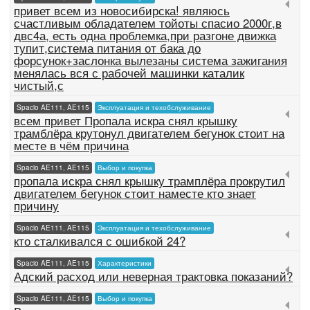
привет всем из новосибирска! являюсь
счастливым обладателем тойоты спасио 2000г,в
двс4а, есть одна проблемка,при разгоне движка
тупит,система питания от бака до
форсунок+заслонка вылезаны система зажигания
менялась вся с рабочей машинки каталик
чистый,с
Spacio AE111, AE115
Эксплуатация и техобслуживание
всем привет Пропала искра снял крышку
трамблёра крутонул двигателем бегунок стоит на
месте в чём причина
Spacio AE111, AE115
Выбор и покупка
пропала искра снял крышку трамплёра прокрутил
двигателем бегунок стоит наместе кто знает
причину
Spacio AE111, AE115
Эксплуатация и техобслуживание
кто сталкивался с ошибкой 24?
Spacio AE111, AE115
Характеристики
Адский расход или неверная трактовка показаний?
Spacio AE111, AE115
Выбор и покупка