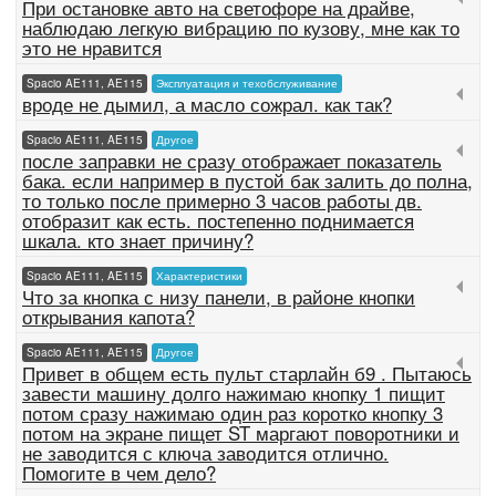
При остановке авто на светофоре на драйве,
наблюдаю легкую вибрацию по кузову, мне как то
это не нравится
Spacio AE111, AE115
Эксплуатация и техобслуживание
вроде не дымил, а масло сожрал. как так?
Spacio AE111, AE115
Другое
после заправки не сразу отображает показатель
бака. если например в пустой бак залить до полна,
то только после примерно 3 часов работы дв.
отобразит как есть. постепенно поднимается
шкала. кто знает причину?
Spacio AE111, AE115
Характеристики
Что за кнопка с низу панели, в районе кнопки
открывания капота?
Spacio AE111, AE115
Другое
Привет в общем есть пульт старлайн б9 . Пытаюсь
завести машину долго нажимаю кнопку 1 пищит
потом сразу нажимаю один раз коротко кнопку 3
потом на экране пищет ST маргают поворотники и
не заводится с ключа заводится отлично.
Помогите в чем дело?