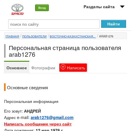
Разделы сайта
Вход
О машине
ГЛАВНАЯ
ПОЛЬЗОВАТЕЛИ
ВОСТОЧНО-КАЗАХСТАНСКАЯ...
ARAB1276
Автоклуб
Персональная страница пользователя
Форумы
arab1276
Сервисы и услуги
Основное
Фотографии
Написать
Новости
Основные сведения
Персональная информация
Его зовут:
АНДРЕЙ
Адрес e-mail:
arab1276@gmail.com
Написать сообщение через сайт
Дата рождения:
12 мар 1976 г.