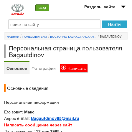
Разделы сайта
Вход
О машине
ГЛАВНАЯ
ПОЛЬЗОВАТЕЛИ
ВОСТОЧНО-КАЗАХСТАНСКАЯ...
BAGAUTDINOV
Автоклуб
Персональная страница пользователя
Форумы
Bagautdinov
Сервисы и услуги
Основное
Фотографии
Написать
Новости
Основные сведения
Персональная информация
Его зовут:
Макс
Адрес e-mail:
Bagautdinov85@mail.ru
Написать сообщение через сайт
Дата рождения:
12 дек 1985 г.