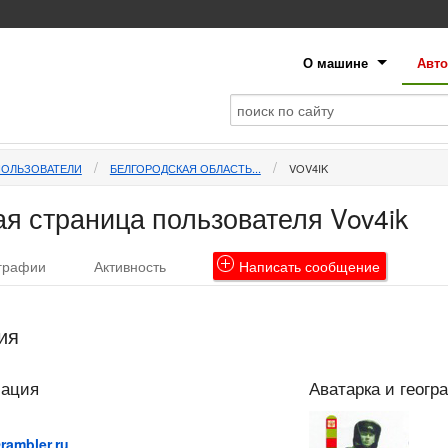
О машине
Авто
ПОЛЬЗОВАТЕЛИ
БЕЛГОРОДСКАЯ ОБЛАСТЬ...
VOV4IK
я страница пользователя Vov4ik
графии
Активность
Написать
сообщение
ия
мация
Аватарка и геогр
ambler.ru