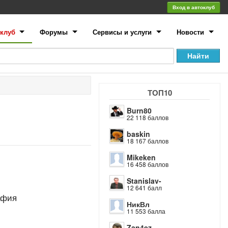
Вход в автоклуб
клуб
Форумы
Сервисы и услуги
Новости
ТОП10
Burn80
22 118 баллов
baskin
18 167 баллов
Mikeken
16 458 баллов
Stanislav-
12 641 балл
афия
НикВл
11 553 балла
Zan4ez