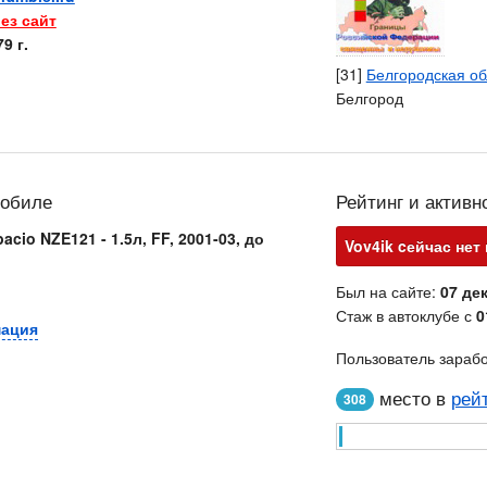
ез сайт
9 г.
[31]
Белгородская об
Белгород
мобиле
Рейтинг и активн
acio NZE121 - 1.5л, FF, 2001-03, до
Vov4ik cейчас нет 
Был на сайте:
07 дек
Стаж в автоклубе с
0
мация
Пользователь зараб
место в
рей
308