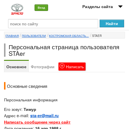
Разделы сайта
Вход
О машине
ГЛАВНАЯ
ПОЛЬЗОВАТЕЛИ
КОСТРОМСКАЯ ОБЛАСТЬ...
STAER
Автоклуб
Персональная страница пользователя
Форумы
STAer
Сервисы и услуги
Основное
Фотографии
Написать
Новости
Основные сведения
Персональная информация
Его зовут:
Тимур
Адрес e-mail:
sta-er@mail.ru
Написать сообщение через сайт
Дата рождения:
16 апр 1988 г.