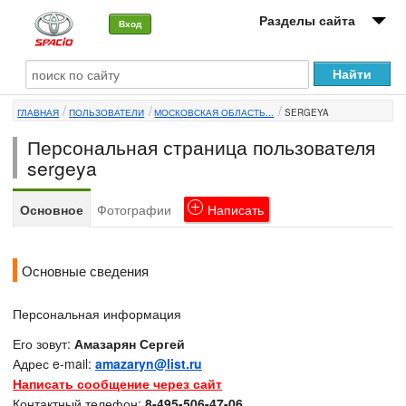
Разделы сайта
Вход
О машине
ГЛАВНАЯ
ПОЛЬЗОВАТЕЛИ
МОСКОВСКАЯ ОБЛАСТЬ...
SERGEYA
Автоклуб
Персональная страница пользователя
Форумы
sergeya
Сервисы и услуги
Основное
Фотографии
Написать
Новости
Основные сведения
Персональная информация
Его зовут:
Амазарян Сергей
Адрес e-mail:
amazaryn@list.ru
Написать сообщение через сайт
Контактный телефон:
8-495-506-47-06