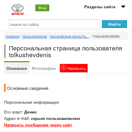
Разделы сайта
Вход
О машине
ГЛАВНАЯ
ПОЛЬЗОВАТЕЛИ
МОСКОВСКАЯ ОБЛАСТЬ...
TOLKUSHEVDENIS
Автоклуб
Персональная страница пользователя
Форумы
tolkushevdenis
Сервисы и услуги
Основное
Фотографии
Написать
Новости
Основные сведения
Персональная информация
Его зовут:
Денис
Адрес e-mail:
скрыт пользователем
Написать сообщение через сайт