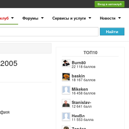
Вход в автоклуб
клуб
Форумы
Сервисы и услуги
Новости
ТОП10
e2005
Burn80
22 118 баллов
baskin
18 167 баллов
Mikeken
16 458 баллов
Stanislav-
12 641 балл
афия
НикВл
11 553 балла
Zan4ez