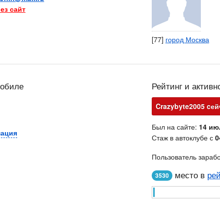
ез сайт
[77]
город Москва
мобиле
Рейтинг и активн
Crazybyte2005 cей
Был на сайте:
14 ию
мация
Стаж в автоклубе с
0
Пользователь зараб
место в
рей
3530