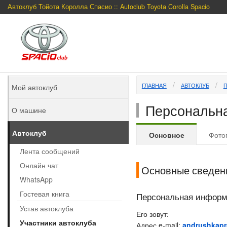
Автоклуб Тойота Королла Спасио :: Autoclub Toyota Corolla Spacio
ГЛАВНАЯ
АВТОКЛУБ
Мой автоклуб
Персональна
О машине
Автоклуб
Основное
Фото
Лента сообщений
Онлайн чат
Основные сведен
WhatsApp
Гостевая книга
Персональная инфор
Устав автоклуба
Его зовут:
Участники автоклуба
Адрес e-mail:
andrushkapr