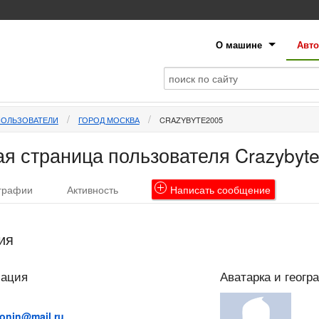
О машине
Авто
ПОЛЬЗОВАТЕЛИ
ГОРОД МОСКВА
CRAZYBYTE2005
я страница пользователя Crazybyt
графии
Активность
Написать
сообщение
ия
мация
Аватарка и геогр
onin@mail.ru