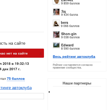
9 859 баллов
Эд
9 434 балла
bers
9 066 баллов
Shon-gin
9 038 баллов
ость на сайте
Edward
8 590 баллов
х
час нет на сайте
Весь рейтинг автоклуба
л 2018 в 19:32:13
Рейтинг составляется согласно
правилам сообщества.
4 дек 2017 г.
отал
75 баллов
Наши партнеры
тинге автоклуба