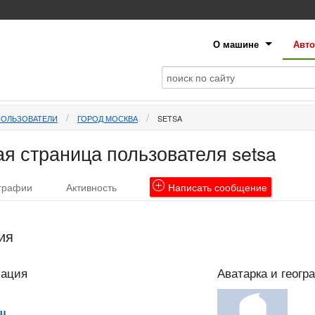
О машине
Авто
ПОЛЬЗОВАТЕЛИ
ГОРОД МОСКВА
SETSA
я страница пользователя setsa
графии
Активность
Написать
сообщение
ия
мация
Аватарка и геогр
ru