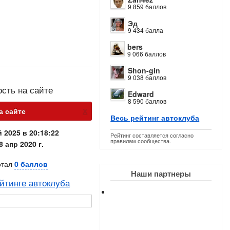
9 859 баллов
Эд
9 434 балла
bers
9 066 баллов
Shon-gin
9 038 баллов
ость на сайте
Edward
8 590 баллов
х
а сайте
Весь рейтинг автоклуба
 2025 в 20:18:22
Рейтинг составляется согласно
правилам сообщества.
8 апр 2020 г.
отал
0 баллов
Наши партнеры
йтинге автоклуба