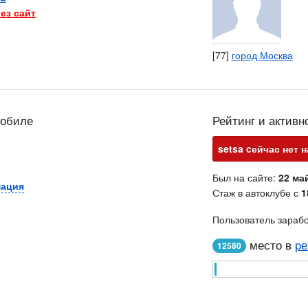
ез сайт
[77]
город Москва
мобиле
Рейтинг и активн
setsa cейчас нет н
Был на сайте:
22 май
мация
Стаж в автоклубе с
1
Пользователь зараб
место в
ре
12580