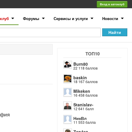
Вход в автоклуб
клуб
Форумы
Сервисы и услуги
Новости
ТОП10
Burn80
22 118 баллов
baskin
18 167 баллов
Mikeken
16 458 баллов
Stanislav-
12 641 балл
афия
НикВл
11 553 балла
Zan4ez