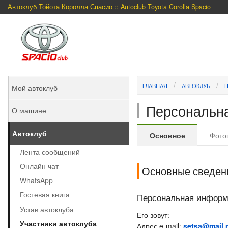
Автоклуб Тойота Королла Спасио :: Autoclub Toyota Corolla Spacio
ГЛАВНАЯ
АВТОКЛУБ
Мой автоклуб
Персональна
О машине
Автоклуб
Основное
Фото
Лента сообщений
Онлайн чат
Основные сведен
WhatsApp
Гостевая книга
Персональная инфор
Устав автоклуба
Его зовут:
Участники автоклуба
Адрес e-mail:
setsa@mail.