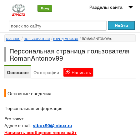
Разделы сайта
Вход
О машине
ГЛАВНАЯ
ПОЛЬЗОВАТЕЛИ
ГОРОД МОСКВА
ROMANANTONOV99
Автоклуб
Персональная страница пользователя
Форумы
RomanAntonov99
Сервисы и услуги
Основное
Фотографии
Написать
Новости
Основные сведения
Персональная информация
Его зовут:
Адрес e-mail:
stbox90@inbox.ru
Написать сообщение через сайт