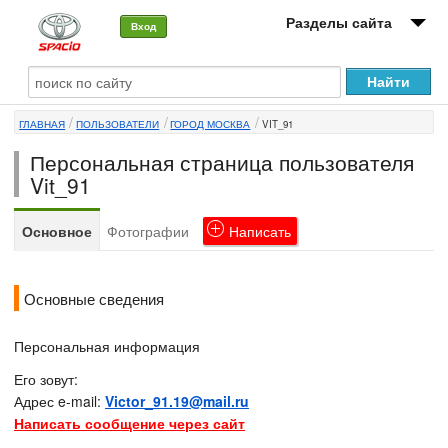
Разделы сайта
Вход
О машине
ГЛАВНАЯ
ПОЛЬЗОВАТЕЛИ
ГОРОД МОСКВА
VIT_91
Автоклуб
Персональная страница пользователя
Форумы
Vit_91
Сервисы и услуги
Основное
Фотографии
Написать
Новости
Основные сведения
Персональная информация
Его зовут:
Адрес e-mail:
Victor_91.19@mail.ru
Написать сообщение через сайт