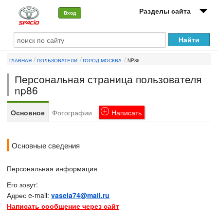
Разделы сайта
Вход
О машине
ГЛАВНАЯ
ПОЛЬЗОВАТЕЛИ
ГОРОД МОСКВА
NP86
Автоклуб
Персональная страница пользователя
Форумы
np86
Сервисы и услуги
Основное
Фотографии
Написать
Новости
Основные сведения
Персональная информация
Его зовут:
Адрес e-mail:
vasela74@mail.ru
Написать сообщение через сайт