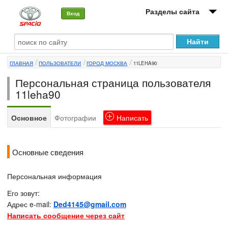
Разделы сайта
Вход
О машине
ГЛАВНАЯ
ПОЛЬЗОВАТЕЛИ
ГОРОД МОСКВА
11LEHA90
Автоклуб
Персональная страница пользователя
Форумы
11leha90
Сервисы и услуги
Основное
Фотографии
Написать
Новости
Основные сведения
Персональная информация
Его зовут:
Адрес e-mail:
Ded4145@gmail.com
Написать сообщение через сайт