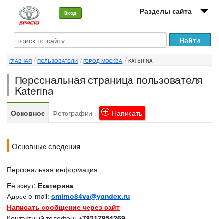
Разделы сайта
Вход
О машине
ГЛАВНАЯ
ПОЛЬЗОВАТЕЛИ
ГОРОД МОСКВА
KATERINA
Автоклуб
Персональная страница пользователя
Форумы
Katerina
Сервисы и услуги
Основное
Фотографии
Написать
Новости
Основные сведения
Персональная информация
Её зовут:
Екатерина
Адрес e-mail:
smirno84va@yandex.ru
Написать сообщение через сайт
Контактный телефон:
+79217954269