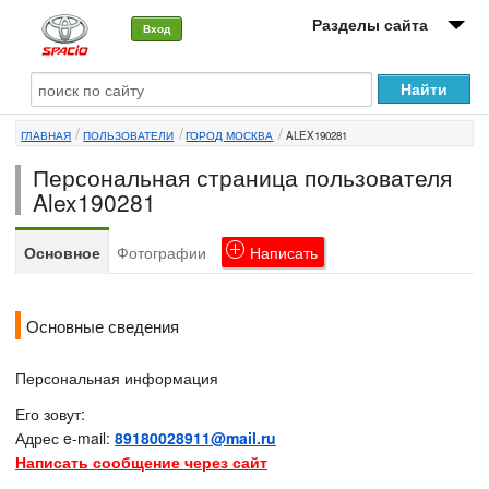
Разделы сайта
Вход
О машине
ГЛАВНАЯ
ПОЛЬЗОВАТЕЛИ
ГОРОД МОСКВА
ALEX190281
Автоклуб
Персональная страница пользователя
Форумы
Alex190281
Сервисы и услуги
Основное
Фотографии
Написать
Новости
Основные сведения
Персональная информация
Его зовут:
Адрес e-mail:
89180028911@mail.ru
Написать сообщение через сайт