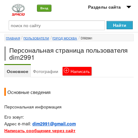
Разделы сайта
Вход
О машине
ГЛАВНАЯ
ПОЛЬЗОВАТЕЛИ
ГОРОД МОСКВА
DIM2991
Автоклуб
Персональная страница пользователя
Форумы
dim2991
Сервисы и услуги
Основное
Фотографии
Написать
Новости
Основные сведения
Персональная информация
Его зовут:
Адрес e-mail:
dim2991@gmail.com
Написать сообщение через сайт