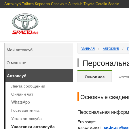
Автоклуб Тойота Королла Спасио :: Autoclub Toyota Corolla Spacio
ГЛАВНАЯ
АВТОКЛУБ
Мой автоклуб
Персональна
О машине
Автоклуб
Основное
Фото
Лента сообщений
Онлайн чат
Основные сведен
WhatsApp
Гостевая книга
Персональная инфор
Устав автоклуба
Его зовут:
Участники автоклуба
Адрес e-mail:
an-in-80@ya