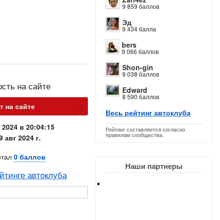
9 859 баллов
Эд
9 434 балла
bers
9 066 баллов
Shon-gin
9 038 баллов
ость на сайте
Edward
8 590 баллов
х
т на сайте
Весь рейтинг автоклуба
 2024 в 20:04:15
Рейтинг составляется согласно
правилам сообщества.
9 авг 2024 г.
отал
0 баллов
Наши партнеры
йтинге автоклуба