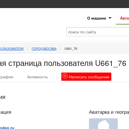
О машине
Авто
ПОЛЬЗОВАТЕЛИ
ГОРОД МОСКВА
U661_76
я страница пользователя U661_76
графии
Активность
Написать
сообщение
ия
мация
Аватарка и геогр
ndex.ru