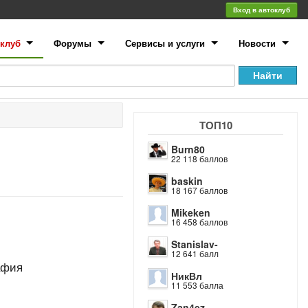
Вход в автоклуб
клуб
Форумы
Сервисы и услуги
Новости
ТОП10
Burn80
22 118 баллов
baskin
18 167 баллов
Mikeken
16 458 баллов
Stanislav-
12 641 балл
афия
НикВл
11 553 балла
Zan4ez