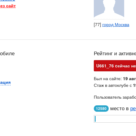
ез сайт
[77]
город Москва
мобиле
Рейтинг и активн
U661_76 cейчас не
Был на сайте:
19 авг
мация
Стаж в автоклубе с
1
Пользователь зараб
место в
ре
12580