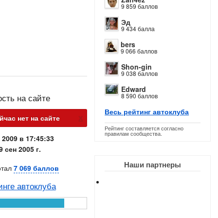
9 859 баллов
Эд
9 434 балла
bers
9 066 баллов
Shon-gin
9 038 баллов
Edward
8 590 баллов
ость на сайте
Весь рейтинг автоклуба
х
йчас нет на сайте
Рейтинг составляется согласно
правилам сообщества.
 2009 в 17:45:33
9 сен 2005 г.
Наши партнеры
отал
7 069 баллов
инге автоклуба