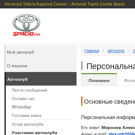
Автоклуб Тойота Королла Спасио :: Autoclub Toyota Corolla Spacio
ГЛАВНАЯ
АВТОКЛУБ
Мой автоклуб
Персональна
О машине
Автоклуб
Основное
Фото
Лента сообщений
Онлайн чат
Основные сведен
WhatsApp
Гостевая книга
Персональная инфор
Устав автоклуба
Его зовут:
Миронов Алекс
Участники автоклуба
Адрес e-mail:
alex-mir2000