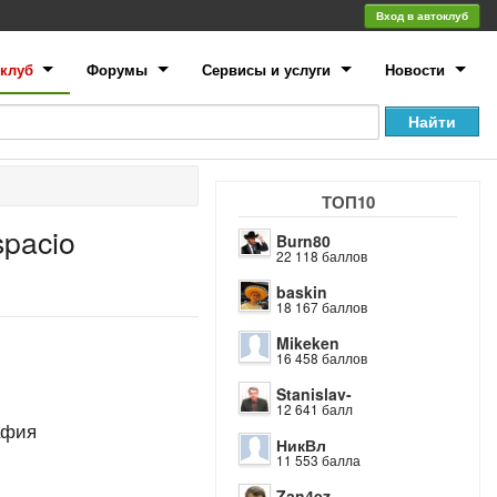
Вход в автоклуб
клуб
Форумы
Сервисы и услуги
Новости
ТОП10
pacio
Burn80
22 118 баллов
baskin
18 167 баллов
Mikeken
16 458 баллов
Stanislav-
12 641 балл
афия
НикВл
11 553 балла
Zan4ez