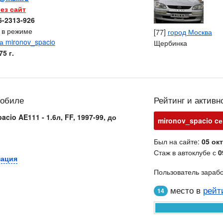
ез сайт
6-2313-926
с в режиме
[77]
город Москва
Щербинка
5 г.
мобиле
Рейтинг и активн
acio AE111 - 1.6л, FF, 1997-99, до
mironov_spacio cе
Был на сайте:
05 окт
Стаж в автоклубе с
0
мация
Пользователь зараб
место в
рейт
14