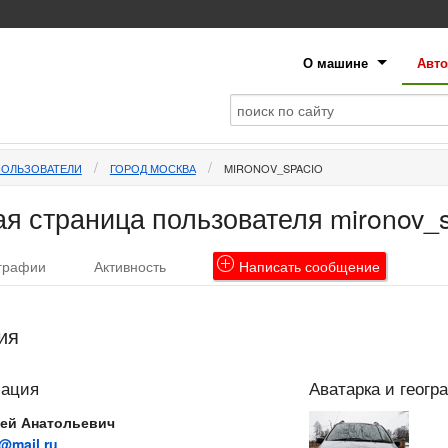
О машине
Авто
ПОЛЬЗОВАТЕЛИ
ГОРОД МОСКВА
MIRONOV_SPACIO
я страница пользователя mironov_s
графии
Активность
Написать
сообщение
ия
мация
Аватарка и геогр
ей Анатольевич
@mail.ru