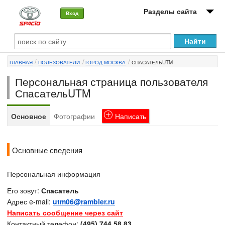
Разделы сайта
Вход
О машине
ГЛАВНАЯ
ПОЛЬЗОВАТЕЛИ
ГОРОД МОСКВА
СПАСАТЕЛЬUTM
Автоклуб
Персональная страница пользователя
Форумы
СпасательUTM
Сервисы и услуги
Основное
Фотографии
Написать
Новости
Основные сведения
Персональная информация
Его зовут:
Спасатель
Адрес e-mail:
utm06@rambler.ru
Написать сообщение через сайт
Контактный телефон:
(495) 744 58 83