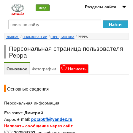
Разделы сайта
Вход
О машине
ГЛАВНАЯ
ПОЛЬЗОВАТЕЛИ
ГОРОД МОСКВА
PEPPA
Автоклуб
Персональная страница пользователя
Форумы
Peppa
Сервисы и услуги
Основное
Фотографии
Написать
Новости
Основные сведения
Персональная информация
Его зовут:
Дмитрий
Адрес e-mail:
potap0ff@yandex.ru
Написать сообщение через сайт
ICQ:
202504752
, он сейчас в режиме