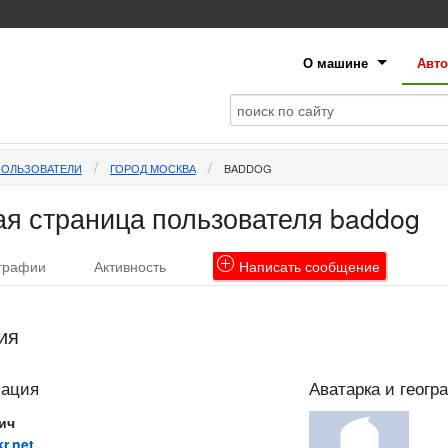
О машине
Авто
ПОЛЬЗОВАТЕЛИ
ГОРОД МОСКВА
BADDOG
я страница пользователя baddog
графии
Активность
Написать
сообщение
ия
мация
Аватарка и геогр
ич
r.net