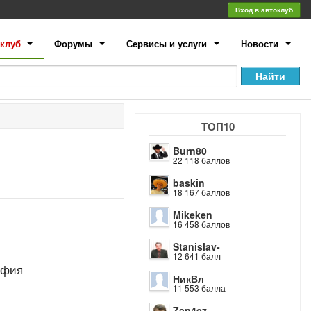
Вход в автоклуб
клуб
Форумы
Сервисы и услуги
Новости
ТОП10
Burn80
22 118 баллов
baskin
18 167 баллов
Mikeken
16 458 баллов
Stanislav-
12 641 балл
афия
НикВл
11 553 балла
Zan4ez