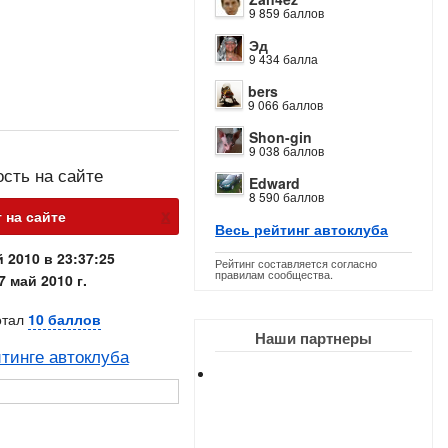
9 859 баллов
Эд
9 434 балла
bers
9 066 баллов
Shon-gin
9 038 баллов
ость на сайте
Edward
8 590 баллов
х
 на сайте
Весь рейтинг автоклуба
 2010 в 23:37:25
Рейтинг составляется согласно
правилам сообщества.
7 май 2010 г.
отал
10 баллов
Наши партнеры
тинге автоклуба