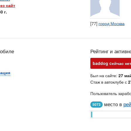
ез сайт
0 г.
[77]
город Москва
мобиле
Рейтинг и активн
baddog cейчас нет
мация
Был на сайте:
27 май
Стаж в автоклубе с
2
Пользователь зараб
место в
рей
5073