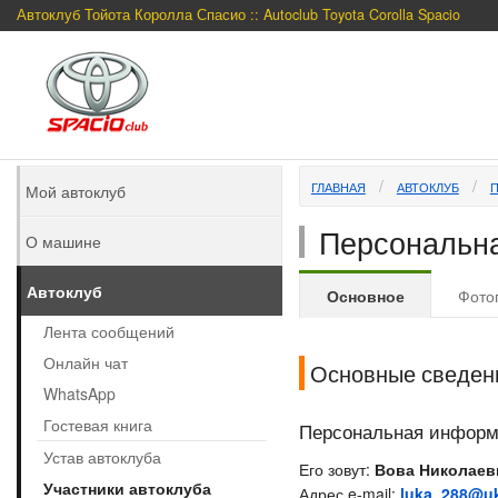
Автоклуб Тойота Королла Спасио :: Autoclub Toyota Corolla Spacio
ГЛАВНАЯ
АВТОКЛУБ
Мой автоклуб
Персональна
О машине
Автоклуб
Основное
Фото
Лента сообщений
Онлайн чат
Основные сведен
WhatsApp
Гостевая книга
Персональная инфор
Устав автоклуба
Его зовут:
Вова Николаев
Участники автоклуба
Адрес e-mail:
luka_288@uk