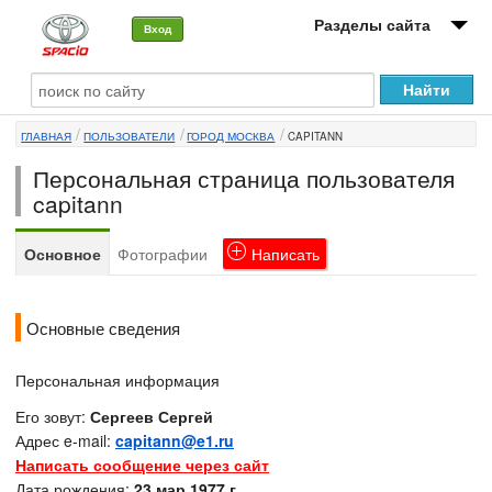
Разделы сайта
Вход
О машине
ГЛАВНАЯ
ПОЛЬЗОВАТЕЛИ
ГОРОД МОСКВА
CAPITANN
Автоклуб
Персональная страница пользователя
Форумы
capitann
Сервисы и услуги
Основное
Фотографии
Написать
Новости
Основные сведения
Персональная информация
Его зовут:
Сергеев Сергей
Адрес e-mail:
capitann@e1.ru
Написать сообщение через сайт
Дата рождения:
23 мар 1977 г.