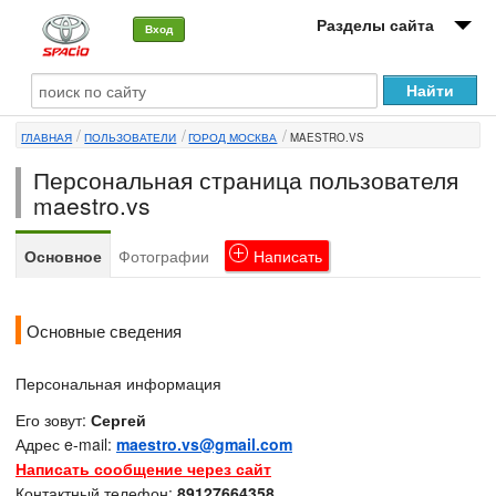
Разделы сайта
Вход
О машине
ГЛАВНАЯ
ПОЛЬЗОВАТЕЛИ
ГОРОД МОСКВА
MAESTRO.VS
Автоклуб
Персональная страница пользователя
Форумы
maestro.vs
Сервисы и услуги
Основное
Фотографии
Написать
Новости
Основные сведения
Персональная информация
Его зовут:
Сергей
Адрес e-mail:
maestro.vs@gmail.com
Написать сообщение через сайт
Контактный телефон:
89127664358