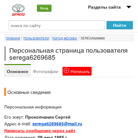
Разделы сайта
Вход
О машине
ГЛАВНАЯ
ПОЛЬЗОВАТЕЛИ
ГОРОД МОСКВА
SEREGA6269685
Автоклуб
Персональная страница пользователя
Форумы
serega6269685
Сервисы и услуги
Основное
Фотографии
Написать
Новости
Основные сведения
Персональная информация
Его зовут:
Прокопчанин Сергей
Адрес e-mail:
serega6269685@mail.ru
Написать сообщение через сайт
Дата рождения:
09 июл 1985 г.