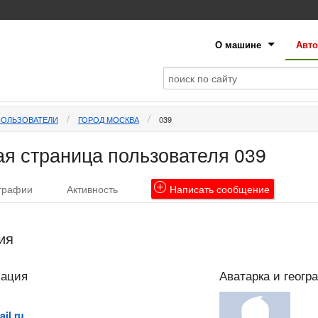
О машине
Авто
ПОЛЬЗОВАТЕЛИ
ГОРОД МОСКВА
039
я страница пользователя 039
графии
Активность
Написать
сообщение
ия
мация
Аватарка и геогр
il.ru