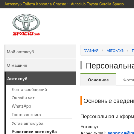
Автоклуб Тойота Королла Спасио :: Autoclub Toyota Corolla Spacio
ГЛАВНАЯ
АВТОКЛУБ
Мой автоклуб
Персональна
О машине
Автоклуб
Основное
Фото
Лента сообщений
Онлайн чат
Основные сведен
WhatsApp
Гостевая книга
Персональная инфор
Устав автоклуба
Его зовут:
Участники автоклуба
Адрес e-mail:
sennov.a@ma