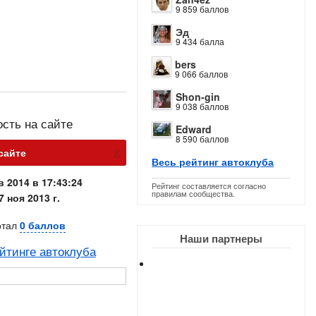
9 859 баллов
Эд
9 434 балла
bers
9 066 баллов
Shon-gin
9 038 баллов
ость на сайте
Edward
8 590 баллов
х
 сайте
Весь рейтинг автоклуба
в 2014 в 17:43:24
Рейтинг составляется согласно
правилам сообщества.
7 ноя 2013 г.
отал
0 баллов
Наши партнеры
йтинге автоклуба