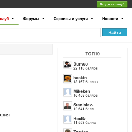
Вход в автоклуб
клуб
Форумы
Сервисы и услуги
Новости
ТОП10
Burn80
22 118 баллов
baskin
18 167 баллов
Mikeken
16 458 баллов
Stanislav-
12 641 балл
афия
НикВл
11 553 балла
Zan4ez