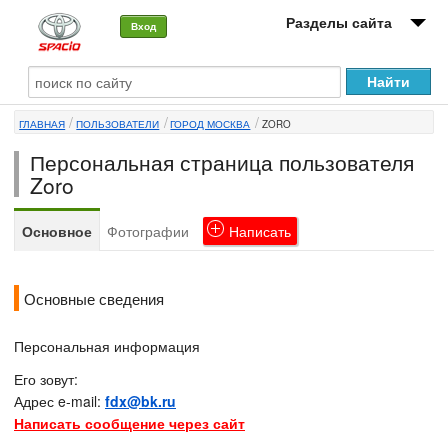
Разделы сайта
Вход
О машине
ГЛАВНАЯ
ПОЛЬЗОВАТЕЛИ
ГОРОД МОСКВА
ZORO
Автоклуб
Персональная страница пользователя
Форумы
Zoro
Сервисы и услуги
Основное
Фотографии
Написать
Новости
Основные сведения
Персональная информация
Его зовут:
Адрес e-mail:
fdx@bk.ru
Написать сообщение через сайт