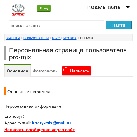
Разделы сайта
Вход
О машине
ГЛАВНАЯ
ПОЛЬЗОВАТЕЛИ
ГОРОД МОСКВА
PRO-MIX
Автоклуб
Персональная страница пользователя
Форумы
pro-mix
Сервисы и услуги
Основное
Фотографии
Написать
Новости
Основные сведения
Персональная информация
Его зовут:
Адрес e-mail:
kocty-mix@mail.ru
Написать сообщение через сайт