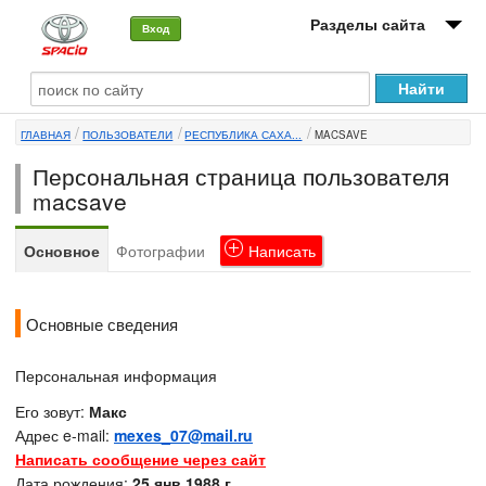
Разделы сайта
Вход
О машине
ГЛАВНАЯ
ПОЛЬЗОВАТЕЛИ
РЕСПУБЛИКА САХА...
MACSAVE
Автоклуб
Персональная страница пользователя
Форумы
macsave
Сервисы и услуги
Основное
Фотографии
Написать
Новости
Основные сведения
Персональная информация
Его зовут:
Макс
Адрес e-mail:
mexes_07@mail.ru
Написать сообщение через сайт
Дата рождения:
25 янв 1988 г.