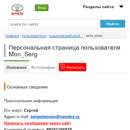
Разделы сайта
Вход
О машине
ГЛАВНАЯ
ПОЛЬЗОВАТЕЛИ
ХАБАРОВСКИЙ КРАЙ...
MON_SERG
Автоклуб
Персональная страница пользователя
Форумы
Mon_Serg
Сервисы и услуги
Основное
Фотографии
Написать
Новости
Основные сведения
Персональная информация
Его зовут:
Сергей
Адрес e-mail:
sergeimonev@yandex.ru
Написать сообщение через сайт
Контактный телефон:
89241166875