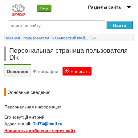
Разделы сайта
Вход
О машине
ГЛАВНАЯ
ПОЛЬЗОВАТЕЛИ
ХАБАРОВСКИЙ КРАЙ...
DIK
Автоклуб
Персональная страница пользователя
Форумы
Dik
Сервисы и услуги
Основное
Фотографии
Написать
Новости
Основные сведения
Персональная информация
Его зовут:
Дмитрий
Адрес e-mail:
Dkl74@mail.ru
Написать сообщение через сайт