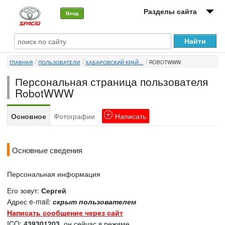
Разделы сайта
Вход
О машине
ГЛАВНАЯ
ПОЛЬЗОВАТЕЛИ
ХАБАРОВСКИЙ КРАЙ...
ROBOTWWW
Автоклуб
Персональная страница пользователя
Форумы
RobotWWW
Сервисы и услуги
Основное
Фотографии
Написать
Новости
Основные сведения
Персональная информация
Его зовут:
Сергей
Адрес e-mail:
скрыт пользователем
Написать сообщение через сайт
ICQ:
439301203
, он сейчас в режиме