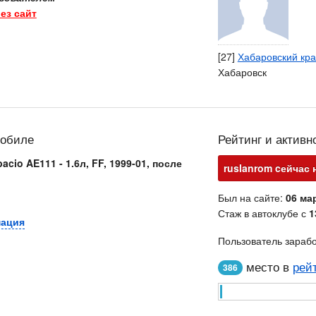
ез сайт
[27]
Хабаровский кр
Хабаровск
мобиле
Рейтинг и активн
pacio AE111 - 1.6л, FF, 1999-01, после
ruslanrom cейчас 
Был на сайте:
06 мар
Стаж в автоклубе с
1
мация
Пользователь зараб
место в
рей
386