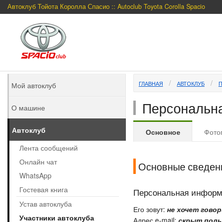
Автоклуб Тойота Королла Спасио :: Autoclub Toyota Corolla Spacio
ГЛАВНАЯ
АВТОКЛУБ
Мой автоклуб
Персональна
О машине
Автоклуб
Основное
Фото
Лента сообщений
Онлайн чат
Основные сведен
WhatsApp
Гостевая книга
Персональная инфор
Устав автоклуба
Его зовут:
не хочет гово
Участники автоклуба
Адрес e-mail:
скрыт поль