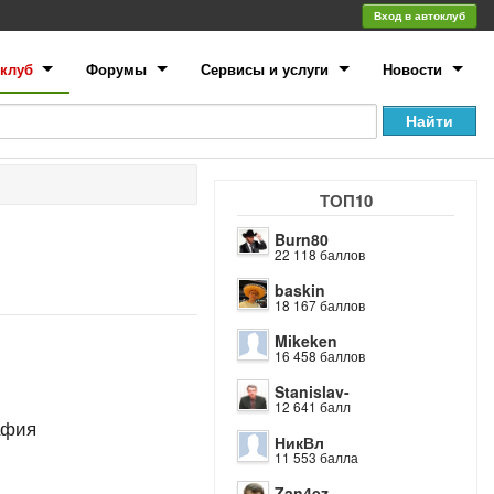
Вход в автоклуб
клуб
Форумы
Сервисы и услуги
Новости
ТОП10
m
Burn80
22 118 баллов
baskin
18 167 баллов
Mikeken
16 458 баллов
Stanislav-
12 641 балл
афия
НикВл
11 553 балла
Zan4ez