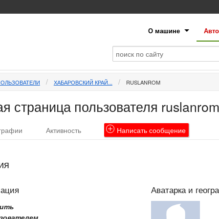
О машине
Авто
ПОЛЬЗОВАТЕЛИ
ХАБАРОВСКИЙ КРАЙ...
RUSLANROM
я страница пользователя ruslanro
графии
Активность
Написать
сообщение
ия
мация
Аватарка и геогр
рить
зователем