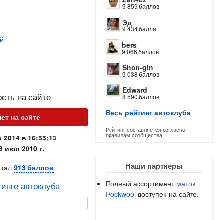
9 859 баллов
Эд
9 434 балла
ай
bers
9 066 баллов
Shon-gin
9 038 баллов
Edward
ость на сайте
8 590 баллов
Весь рейтинг автоклуба
х
нет на сайте
Рейтинг составляется согласно
правилам сообщества.
 2014 в 16:55:13
3 июл 2010 г.
Наши партнеры
отал
913 баллов
Полный ассортимент
матов
тинге автоклуба
Rockwool
доступен на сайте.