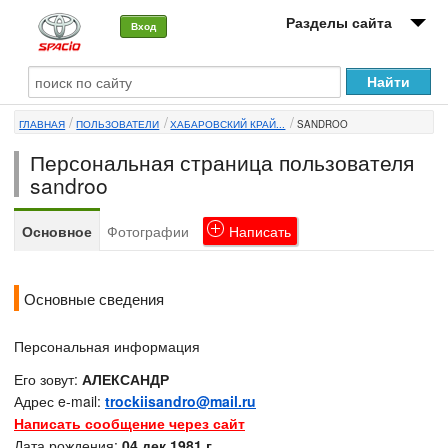
Разделы сайта
Вход
О машине
ГЛАВНАЯ
ПОЛЬЗОВАТЕЛИ
ХАБАРОВСКИЙ КРАЙ...
SANDROO
Автоклуб
Персональная страница пользователя
Форумы
sandroo
Сервисы и услуги
Основное
Фотографии
Написать
Новости
Основные сведения
Персональная информация
Его зовут:
АЛЕКСАНДР
Адрес e-mail:
trockiisandro@mail.ru
Написать сообщение через сайт
Дата рождения:
04 дек 1981 г.