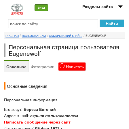
Разделы сайта
Вход
О машине
ГЛАВНАЯ
ПОЛЬЗОВАТЕЛИ
ХАБАРОВСКИЙ КРАЙ...
EUGENEWOLF
Автоклуб
Персональная страница пользователя
Форумы
Eugenewolf
Сервисы и услуги
Основное
Фотографии
Написать
Новости
Основные сведения
Персональная информация
Его зовут:
Береза Евгений
Адрес e-mail:
скрыт пользователем
Написать сообщение через сайт
Дата рождения:
09 фев 1973 г.