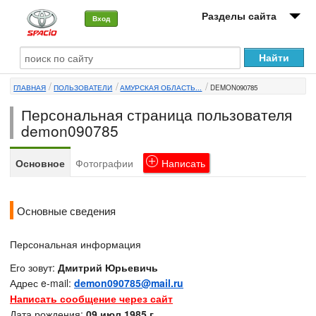
Разделы сайта
Вход
О машине
ГЛАВНАЯ
ПОЛЬЗОВАТЕЛИ
АМУРСКАЯ ОБЛАСТЬ...
DEMON090785
Автоклуб
Персональная страница пользователя
Форумы
demon090785
Сервисы и услуги
Основное
Фотографии
Написать
Новости
Основные сведения
Персональная информация
Его зовут:
Дмитрий Юрьевичь
Адрес e-mail:
demon090785@mail.ru
Написать сообщение через сайт
Дата рождения:
09 июл 1985 г.