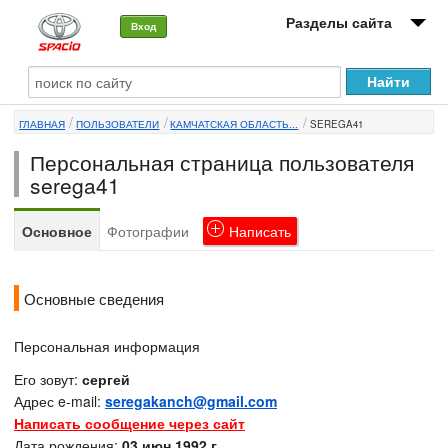
Разделы сайта
Вход
О машине
ГЛАВНАЯ
ПОЛЬЗОВАТЕЛИ
КАМЧАТСКАЯ ОБЛАСТЬ...
SEREGA41
Автоклуб
Персональная страница пользователя
Форумы
serega41
Сервисы и услуги
Основное
Фотографии
Написать
Новости
Основные сведения
Персональная информация
Его зовут:
сергей
Адрес e-mail:
seregakanch@gmail.com
Написать сообщение через сайт
Дата рождения:
03 июн 1992 г.