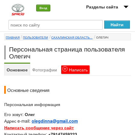
Разделы сайта
Вход
О машине
ГЛАВНАЯ
ПОЛЬЗОВАТЕЛИ
САХАЛИНСКАЯ ОБЛАСТЬ...
ОЛЕГИЧ
Автоклуб
Персональная страница пользователя
Форумы
Олегич
Сервисы и услуги
Основное
Фотографии
Написать
Новости
Основные сведения
Персональная информация
Его зовут:
Олег
Адрес e-mail:
olegdinna@gmail.com
Написать сообщение через сайт
Контактный телефон:
+79147459223