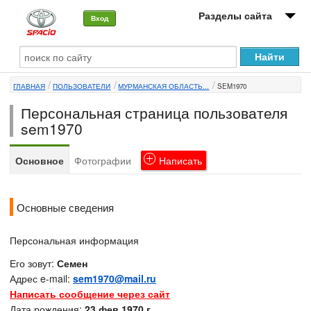
Разделы сайта
Вход
О машине
ГЛАВНАЯ
ПОЛЬЗОВАТЕЛИ
МУРМАНСКАЯ ОБЛАСТЬ...
SEM1970
Автоклуб
Персональная страница пользователя
Форумы
sem1970
Сервисы и услуги
Основное
Фотографии
Написать
Новости
Основные сведения
Персональная информация
Его зовут:
Семен
Адрес e-mail:
sem1970@mail.ru
Написать сообщение через сайт
Дата рождения:
23 фев 1970 г.