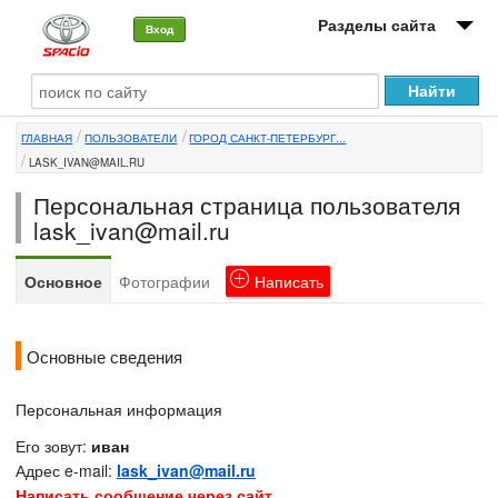
Разделы сайта
Вход
О машине
ГЛАВНАЯ
ПОЛЬЗОВАТЕЛИ
ГОРОД САНКТ-ПЕТЕРБУРГ...
Автоклуб
LASK_IVAN@MAIL.RU
Форумы
Персональная страница пользователя
lask_ivan@mail.ru
Сервисы и услуги
Основное
Фотографии
Написать
Новости
Основные сведения
Персональная информация
Его зовут:
иван
Адрес e-mail:
lask_ivan@mail.ru
Написать сообщение через сайт