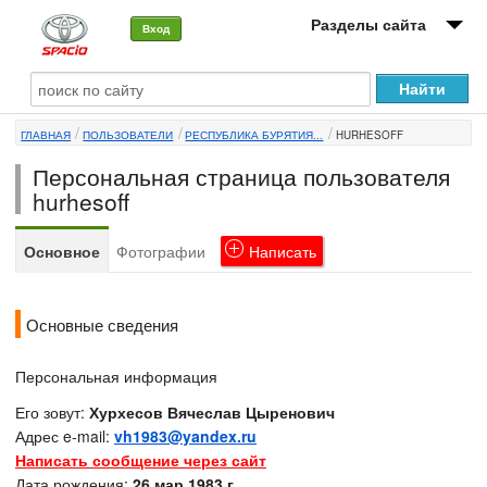
Разделы сайта
Вход
О машине
ГЛАВНАЯ
ПОЛЬЗОВАТЕЛИ
РЕСПУБЛИКА БУРЯТИЯ...
HURHESOFF
Автоклуб
Персональная страница пользователя
Форумы
hurhesoff
Сервисы и услуги
Основное
Фотографии
Написать
Новости
Основные сведения
Персональная информация
Его зовут:
Хурхесов Вячеслав Цыренович
Адрес e-mail:
vh1983@yandex.ru
Написать сообщение через сайт
Дата рождения:
26 мар 1983 г.