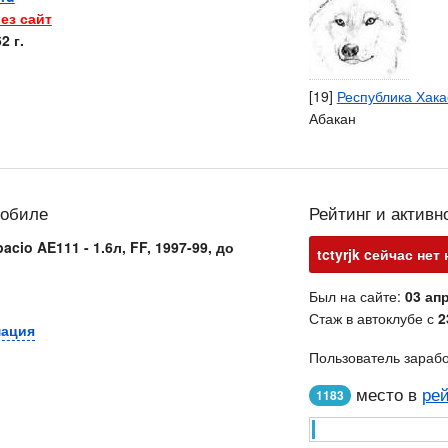
ез сайт
2 г.
[19]
Республика Хака
Абакан
мобиле
Рейтинг и активн
acio AE111 - 1.6л, FF, 1997-99, до
tctyrjk cейчас нет
Был на сайте:
03 апр
Стаж в автоклубе с
2
мация
Пользователь зараб
место в
рей
1183