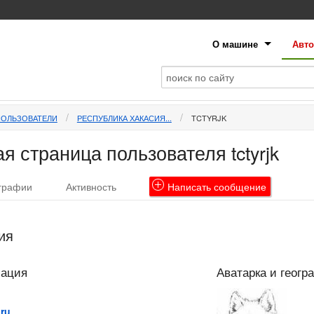
О машине
Авто
ПОЛЬЗОВАТЕЛИ
РЕСПУБЛИКА ХАКАСИЯ...
TCTYRJK
 страница пользователя tctyrjk
графии
Активность
Написать
сообщение
ия
мация
Аватарка и геогр
.ru