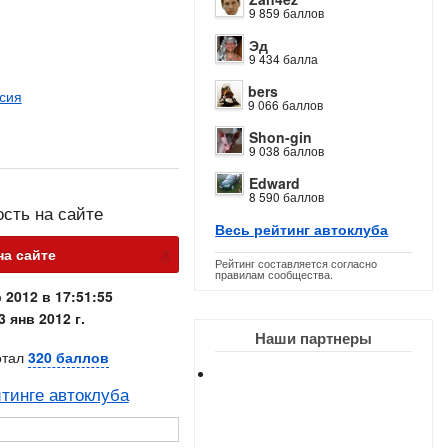
9 859 баллов
Эд
9 434 балла
bers
сия
9 066 баллов
Shon-gin
9 038 баллов
Edward
8 590 баллов
ость на сайте
Весь рейтинг автоклуба
х
 на сайте
Рейтинг составляется согласно
правилам сообщества.
 2012 в 17:51:55
3 янв 2012 г.
Наши партнеры
отал
320 баллов
тинге автоклуба