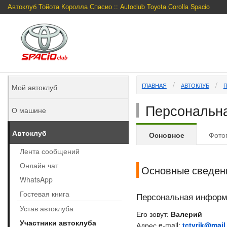
Автоклуб Тойота Королла Спасио :: Autoclub Toyota Corolla Spacio
ГЛАВНАЯ
АВТОКЛУБ
Мой автоклуб
Персональная
О машине
Автоклуб
Основное
Фото
Лента сообщений
Онлайн чат
Основные сведен
WhatsApp
Гостевая книга
Персональная инфор
Устав автоклуба
Его зовут:
Валерий
Участники автоклуба
Адрес e-mail:
tctyrjk@mail